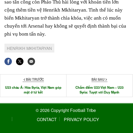
sao tấn công còn Pháo Thủ hài lòng với khoản tiền lớn
cộng thêm tiền vệ Henrikh Mkhitaryan. Tình thế lúc này
biến Mkhitaryan trở thành chìa khóa, việc anh có muốn
chuyển tới Arsenal hay không sẽ quyết định thành bại của
phi vụ bom tấn này.
HENRIKH MKHITARYAN
BÀI TRƯỚC
BÀI SAU
U23 châu Á: Hòa Syria, Việt Nam góp
Chấm điểm U23 Việt Nam – U23
mặt ở tứ kết
Syria: Tuyệt vời Duy Mạnh
© 2026 Copyright Football Tribe
CONTACT
PRIVACY POLICY