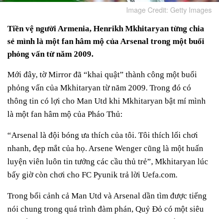
Image Credit: Getty Images
Tiền vệ người Ar
menia, Henrikh Mkhitaryan từng chia
sẻ mình là một fan hâm mộ của Arsenal trong một buổi
phỏng vấn từ năm 2009.
Mới đây, tờ Mirror đã “khai quật” thành công một buổi
phỏng vấn của Mkhitaryan từ năm 2009. Trong đó có
thông tin có lợi cho Man Utd khi Mkhitaryan bật mí mình
là một fan hâm mộ của Pháo Thủ:
“Arsenal là đội bóng ưa thích của tôi. Tôi thích lối chơi
nhanh, đẹp mắt của họ. Arsene Wenger cũng là một huấn
luyện viên luôn tin tưởng các cầu thủ trẻ”, Mkhitaryan lúc
bấy giờ còn chơi cho FC Pyunik trả lời Uefa.com.
Trong bối cảnh cả Man Utd và Arsenal dần tìm được tiếng
nói chung trong quá trình đàm phán, Quỷ Đỏ có một siêu