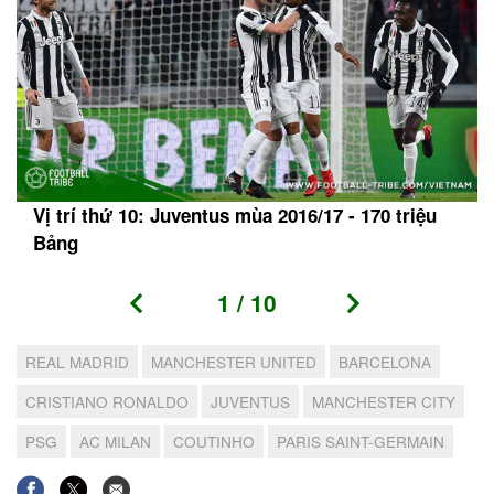
Vị trí thứ 10: Juventus mùa 2016/17 - 170 triệu
Bảng
1
/
10
REAL MADRID
MANCHESTER UNITED
BARCELONA
CRISTIANO RONALDO
JUVENTUS
MANCHESTER CITY
PSG
AC MILAN
COUTINHO
PARIS SAINT-GERMAIN