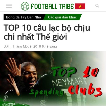
Bóng đá Tây Ban Nha
Các giải đấu khác
TOP 10 câu lạc bộ chịu
chi nhất Thế giới
Bởi: ,
Tháng Một 9, 2018 6:49 sáng