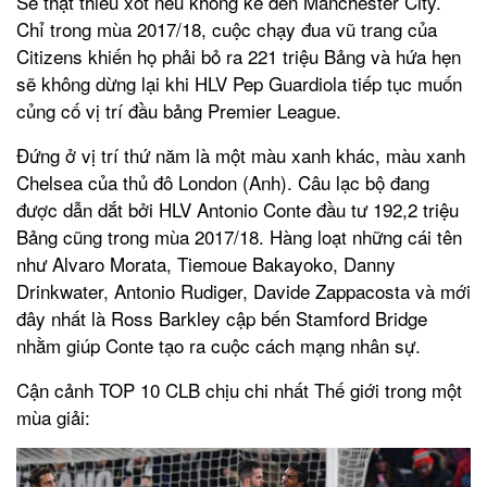
Sẽ thật thiếu xót nếu không kể đến Manchester City.
Chỉ trong mùa 2017/18, cuộc chạy đua vũ trang của
Citizens khiến họ phải bỏ ra 221 triệu Bảng và hứa hẹn
sẽ không dừng lại khi HLV Pep Guardiola tiếp tục muốn
củng cố vị trí đầu bảng Premier League.
Đứng ở vị trí thứ năm là một màu xanh khác, màu xanh
Chelsea của thủ đô London (Anh). Câu lạc bộ đang
được dẫn dắt bởi HLV Antonio Conte đầu tư 192,2 triệu
Bảng cũng trong mùa 2017/18. Hàng loạt những cái tên
như Alvaro Morata, Tiemoue Bakayoko, Danny
Drinkwater, Antonio Rudiger, Davide Zappacosta và mới
đây nhất là Ross Barkley cập bến Stamford Bridge
nhằm giúp Conte tạo ra cuộc cách mạng nhân sự.
Cận cảnh TOP 10 CLB chịu chi nhất Thế giới trong một
mùa giải: