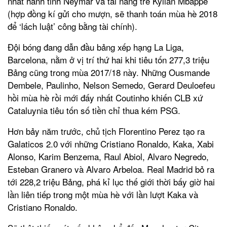
nhất hành tinh Neymar và tài năng trẻ Kylian Mbappe
(hợp đồng kí gửi cho mượn, sẽ thanh toán mùa hè 2018
để ‘lách luật’ công bằng tài chính).
Đội bóng đang dẫn đầu bảng xếp hạng La Liga,
Barcelona, nằm ở vị trí thứ hai khi tiêu tốn 277,3 triệu
Bảng cũng trong mùa 2017/18 này. Những Ousmande
Dembele, Paulinho, Nelson Semedo, Gerard Deuloefeu
hồi mùa hè rồi mới đấy nhất Coutinho khiến CLB xứ
Cataluynia tiêu tốn số tiền chỉ thua kém PSG.
Hơn bảy năm trước, chủ tịch Florentino Perez tạo ra
Galaticos 2.0 với những Cristiano Ronaldo, Kaka, Xabi
Alonso, Karim Benzema, Raul Abiol, Alvaro Negredo,
Esteban Granero và Alvaro Arbeloa. Real Madrid bỏ ra
tới 228,2 triệu Bảng, phá kỉ lục thế giới thời bấy giờ hai
lần liên tiếp trong một mùa hè với lần lượt Kaka và
Cristiano Ronaldo.