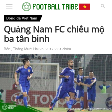
Bóng đá Việt Nam
Quảng Nam FC chiêu mộ
ba tân binh
Bởi: ,
Tháng Mười Hai 25, 2017 2:31 chiều