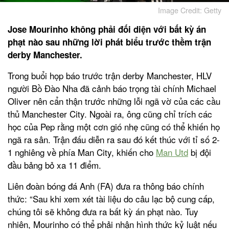
Image Credit: Getty
Jose Mourinho không phải đối diện với bất kỳ án
phạt nào sau những lời phát biểu trước thềm trận
derby Manchester.
Trong buổi họp báo trước trận derby Manchester, HLV
người Bồ Đào Nha đã cảnh báo trọng tài chính Michael
Oliver nên cẩn thận trước những lỗi ngã vờ của các cầu
thủ Manchester City. Ngoài ra, ông cũng chỉ trích các
học của Pep rằng một cơn gió nhẹ cũng có thể khiến họ
ngã ra sân. Trận đấu diễn ra sau đó kết thúc với tỉ số 2-
1 nghiêng về phía Man City, khiến cho
Man Utd
bị đội
đầu bảng bỏ xa 11 điểm.
Liên đoàn bóng đá Anh (FA) đưa ra thông báo chính
thức: “Sau khi xem xét tài liệu do câu lạc bộ cung cấp,
chúng tôi sẽ không đưa ra bất kỳ án phạt nào. Tuy
nhiên, Mourinho có thể phải nhận hình thức kỷ luật nếu