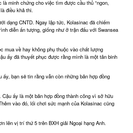
 là minh chứng cho việc tìm được cầu thủ “ngon,
là điều khả thi.
ưới dạng CNTD. Ngay lập tức, Kolasinac đã chiếm
ình diễn ấn tượng, giống như ở trận đấu với Swansea
iệc mua về hay không phụ thuộc vào chất lượng
 cậu ấy đã thuyết phục được rằng mình là một tân binh
u ấy, bạn sẽ tin rằng vẫn còn những bản hợp đồng
h. Cậu ấy là một bản hợp đồng thành công vì sở hữu
i. Thêm vào đó, lối chơi sức mạnh của Kolasinac cũng
 lên vị trí thứ 5 trên BXH giải Ngoại hạng Anh.