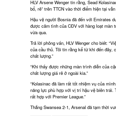
HLV Arsene Wenger tin rằng, Sead Kolasinac
bổ, rẻ” trên TTCN vào thời điểm hiện tại vẫn 
Hậu vệ người Bosnia đã đến với Emirates d
được cảm tình của CĐV với hàng loạt màn tr
vừa qua.
Trả lời phỏng vấn, HLV Wenger cho biết: “V
của cầu thủ. Tôi tin rằng kể từ khi đến đây,
chất lượng.”
“Khi thấy được những màn trình diễn của cậ
chất lượng giá rẻ ở ngoài kia.”
“Kolasinac đã làm rất tốt nhiệm vụ của mìn
năng lực phù hợp với vị trí hậu vệ biên trá
rất hợp với Premier League.”
Thắng Swansea 2-1, Arsenal đã tạm thời vươn