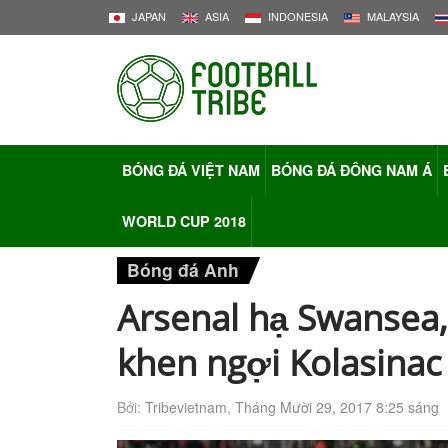
JAPAN
ASIA
INDONESIA
MALAYSIA
BÓNG ĐÁ VIỆT NAM
BÓNG ĐÁ ĐÔNG NAM Á
WORLD CUP 2018
Bóng đá Anh
Arsenal hạ Swansea,
khen ngợi Kolasinac
Bởi:
Tribevietnam
,
Tháng Mười 29, 2017 8:25 sáng