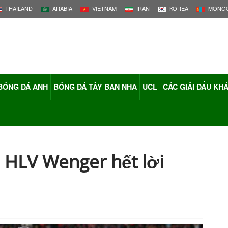
THAILAND
ARABIA
VIETNAM
IRAN
KOREA
MONGO
BÓNG ĐÁ ANH
BÓNG ĐÁ TÂY BAN NHA
UCL
CÁC GIẢI ĐẤU KH
 HLV Wenger hết lời