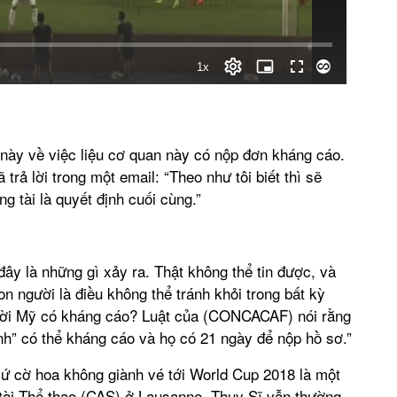
này về việc liệu cơ quan này có nộp đơn kháng cáo.
ả lời trong một email: “Theo như tôi biết thì sẽ
g tài là quyết định cuối cùng.”
ây là những gì xảy ra. Thật không thể tin được, và
n người là điều không thể tránh khỏi trong bất kỳ
gười Mỹ có kháng cáo? Luật của (CONCACAF) nói rằng
ịnh” có thể kháng cáo và họ có 21 ngày để nộp hồ sơ.”
ứ cờ hoa không giành vé tới World Cup 2018 là một
g tài Thể thao (CAS) ở Lausanne, Thụy Sĩ vẫn thường