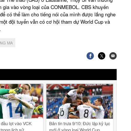
ham gia vào vòng loại của CONMEBOL. CBS khuyến
” để có thể làm cho tiếng nói của mình được lắng nghe
 một đội tuyển vẫn có cơ hội tham dự World Cup và
.
ẮNG MA
n đầu lọt vào VCK
Bản tin trưa 9/10: Đức lập kỷ lục
trong lịch sử
mới ở vòng loại World Cup