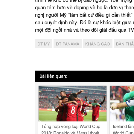
quan tâm hơn về doping và họ là đơn vị t
nghị người Mỹ “làm bất cứ điều gì cần thiết
sau quyết định này. Đó là sự khác biệt giữa
một đội ngồi nhà và theo dõi giải đấu qua TV
ĐT MỸ
ĐT PANAMA
KHÁNG CÁO
BÀN TH
Bài liên quan:
Tổng hợp vòng loại World Cup
Iceland lầ
2018: Ronaldo và Messi thoát
World Cup 