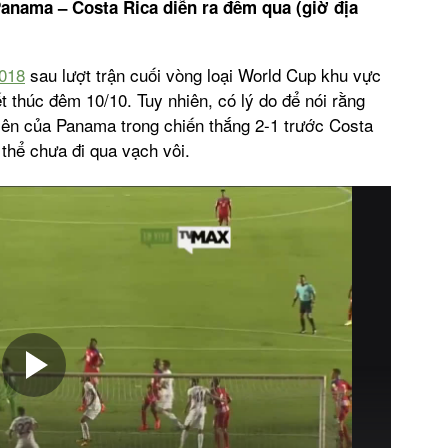
 Panama – Costa Rica diễn ra đêm qua (giờ địa
2018
sau lượt trận cuối vòng loại World Cup khu vực
thúc đêm 10/10. Tuy nhiên, có lý do để nói rằng
tiên của Panama trong chiến thắng 2-1 trước Costa
 thể chưa đi qua vạch vôi.