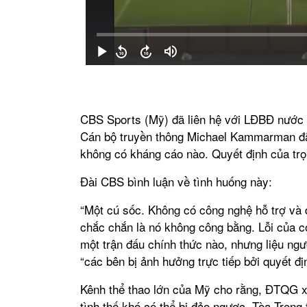
CBS Sports (Mỹ) đã liên hệ với LĐBĐ nước 
Cán bộ truyền thông Michael Kammarman đã tr
không có kháng cáo nào. Quyết định của trọn
Đài CBS bình luận về tình huống này:
“Một cú sốc. Không có công nghệ hỗ trợ và đ
chắc chắn là nó không công bằng. Lỗi của co
một trận đấu chính thức nào, nhưng liệu n
“các bên bị ảnh hưởng trực tiếp bởi quyết đ
Kênh thể thao lớn của Mỹ cho rằng, ĐTQG x
tình thế khó có thể bị đảo ngược. Tòa Trọn