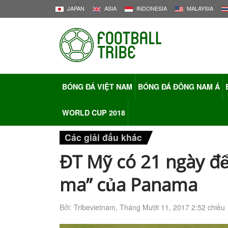
JAPAN
ASIA
INDONESIA
MALAYSIA
BÓNG ĐÁ VIỆT NAM
BÓNG ĐÁ ĐÔNG NAM Á
WORLD CUP 2018
Các giải đấu khác
ĐT Mỹ có 21 ngày để
ma” của Panama
Bởi:
Tribevietnam
,
Tháng Mười 11, 2017 2:52 chiều