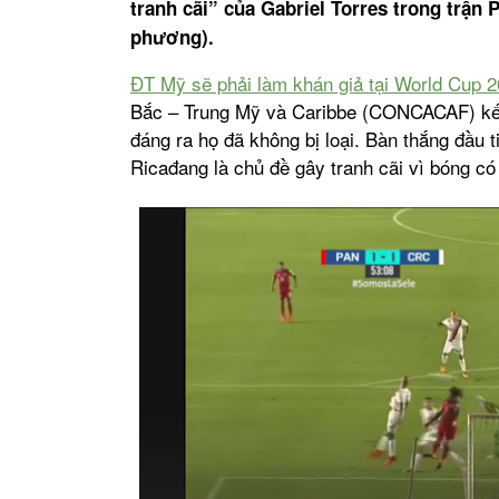
tranh cãi” của Gabriel Torres trong trận
phương).
ĐT Mỹ sẽ phải làm khán giả tại World Cup 
Bắc – Trung Mỹ và Caribbe (CONCACAF) kết 
đáng ra họ đã không bị loại. Bàn thắng đầu 
Ricađang là chủ đề gây tranh cãi vì bóng có