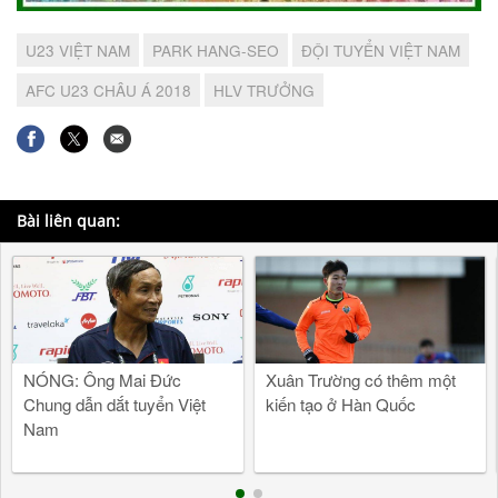
U23 VIỆT NAM
PARK HANG-SEO
ĐỘI TUYỂN VIỆT NAM
AFC U23 CHÂU Á 2018
HLV TRƯỞNG
Bài liên quan:
NÓNG: Ông Mai Đức
Xuân Trường có thêm một
Chung dẫn dắt tuyển Việt
kiến tạo ở Hàn Quốc
Nam