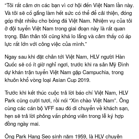
“Tôi rất cảm ơn các bạn vì cơ hội đến Việt Nam lần này.
Và tôi sẽ cố gắng làm hết sức có thể để cải thiện, đóng
góp thật nhiều cho bóng đá Việt Nam. Nhiệm vụ của tôi
ở đội tuyển Việt Nam trong giai đoạn này là rất quan
trọng. Bản thân tôi cũng khá lo lắng và cảm thấy có áp
lực rất lớn với công việc của mình.”
Ngay sau khi đặt chân tới Việt Nam, HLV người Hàn
Quốc sẽ có ít giờ nghỉ ngơi, trước khi ra sân Mỹ Đình
dự khán trận tuyển Việt Nam gặp Campuchia, trong
khuôn khổ vòng loại Asian Cup 2019.
Trước khi kết thúc cuộc trả lời báo chí Việt Nam, HLV
Park cũng cười tươi, rồi nói “Xin chào Việt Nam”. Ông
cùng các cán bộ VFF sau đó di chuyển về khách sạn,
hẹn sẽ trả lời phỏng vấn phóng viên trong lễ ký hợp
đồng ngày mai.
Ông Park Hang Seo sinh năm 1959, là HLV chuyên