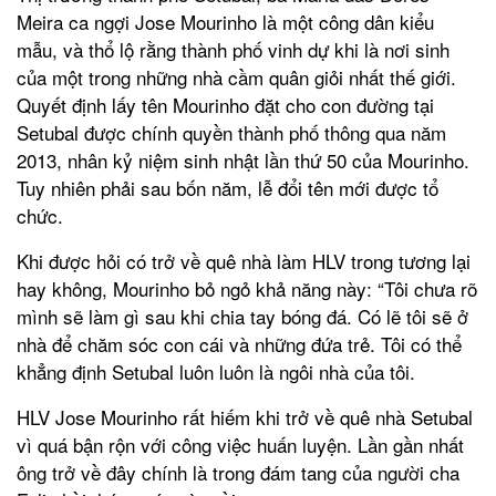
Meira ca ngợi Jose Mourinho là một công dân kiểu
mẫu, và thổ lộ rằng thành phố vinh dự khi là nơi sinh
của một trong những nhà cầm quân giỏi nhất thế giới.
Quyết định lấy tên Mourinho đặt cho con đường tại
Setubal được chính quyền thành phố thông qua năm
2013, nhân kỷ niệm sinh nhật lần thứ 50 của Mourinho.
Tuy nhiên phải sau bốn năm, lễ đổi tên mới được tổ
chức.
Khi được hỏi có trở về quê nhà làm HLV trong tương lại
hay không, Mourinho bỏ ngỏ khả năng này: “Tôi chưa rõ
mình sẽ làm gì sau khi chia tay bóng đá. Có lẽ tôi sẽ ở
nhà để chăm sóc con cái và những đứa trẻ. Tôi có thể
khẳng định Setubal luôn luôn là ngôi nhà của tôi.
HLV Jose Mourinho rất hiếm khi trở về quê nhà Setubal
vì quá bận rộn với công việc huấn luyện. Lần gần nhất
ông trở về đây chính là trong đám tang của người cha