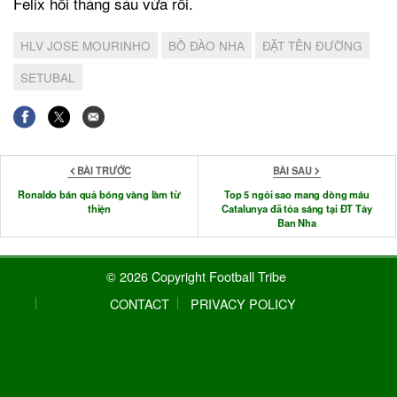
Felix hồi tháng sáu vừa rồi.
HLV JOSE MOURINHO
BỒ ĐÀO NHA
ĐẶT TÊN ĐƯỜNG
SETUBAL
BÀI TRƯỚC
BÀI SAU
Ronaldo bán quả bóng vàng làm từ
Top 5 ngôi sao mang dòng máu
thiện
Catalunya đã tỏa sáng tại ĐT Tây
Ban Nha
© 2026 Copyright Football Tribe
CONTACT
PRIVACY POLICY