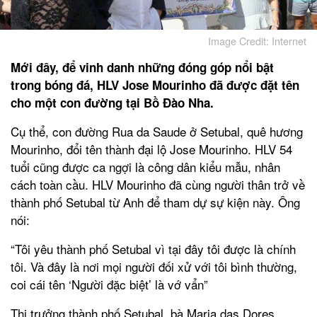
Image Credit: Internet
Mới đây, để vinh danh những đóng góp nổi bật
trong bóng đá, HLV Jose Mourinho đã được đặt tên
cho một con đường tại Bồ Đào Nha.
Cụ thể, con đường Rua da Saude ở Setubal, quê hương
Mourinho, đổi tên thành đại lộ Jose Mourinho. HLV 54
tuổi cũng được ca ngợi là công dân kiểu mẫu, nhân
cách toàn cầu. HLV Mourinho đã cùng người thân trở về
thành phố Setubal từ Anh để tham dự sự kiện này. Ông
nói:
“Tôi yêu thành phố Setubal vì tại đây tôi được là chính
tôi. Và đây là nơi mọi người đối xử với tôi bình thường,
coi cái tên ‘Người đặc biệt’ là vớ vẩn”
Thị trưởng thành phố Setubal, bà Maria das Dores