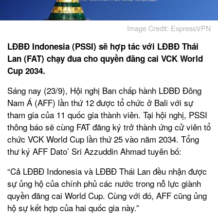
Image Credit: ExpressVPN
LĐBĐ Indonesia (PSSI) sẽ hợp tác với LĐBĐ Thái
Lan (FAT) chạy đua cho quyền đăng cai VCK World
Cup 2034.
Sáng nay (23/9), Hội nghị Ban chấp hành LĐBĐ Đông
Nam Á (AFF) lần thứ 12 được tổ chức ở Bali với sự
tham gia của 11 quốc gia thành viên. Tại hội nghị, PSSI
thông báo sẽ cùng FAT đăng ký trở thành ứng cử viên tổ
chức VCK World Cup lần thứ 25 vào năm 2034. Tổng
thư ký AFF Dato’ Sri Azzuddin Ahmad tuyên bố:
“Cả LĐBĐ Indonesia và LĐBĐ Thái Lan đều nhận được
sự ủng hộ của chính phủ các nước trong nỗ lực giành
quyền đăng cai World Cup. Cùng với đó, AFF cũng ủng
hộ sự kết hợp của hai quốc gia này.”