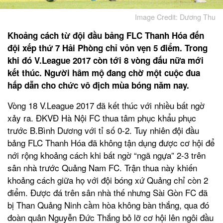
Image Credit: Dương Thu
Khoảng cách từ đội đầu bảng FLC Thanh Hóa đến
đội xếp thứ 7 Hải Phòng chỉ vỏn vẹn 5 điểm. Trong
khi đó V.League 2017 còn tới 8 vòng đấu nữa mới
kết thúc. Người hâm mộ đang chờ một cuộc đua
hấp dẫn cho chức vô địch mùa bóng năm nay.
Vòng 18 V.League 2017 đã kết thúc với nhiều bất ngờ
xảy ra. ĐKVĐ Hà Nội FC thua tâm phục khẩu phục
trước B.Bình Dương với tỉ số 0-2. Tuy nhiên đội đầu
bảng FLC Thanh Hóa đã không tận dụng được cơ hội để
nới rộng khoảng cách khi bất ngờ “ngã ngựa” 2-3 trên
sân nhà trước Quảng Nam FC. Trận thua này khiến
khoảng cách giữa họ với đội bóng xứ Quảng chỉ còn 2
điểm. Được đá trên sân nhà thế nhưng Sài Gòn FC đã
bị Than Quảng Ninh cầm hòa không bàn thắng, qua đó
đoàn quân Nguyễn Đức Thắng bỏ lỡ cơ hội lên ngôi đầu