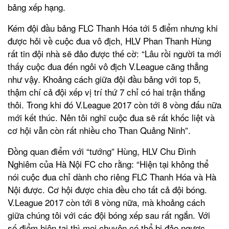
bảng xếp hạng.
Kém đội đầu bảng FLC Thanh Hóa tới 5 điểm nhưng khi
được hỏi về cuộc đua vô địch, HLV Phan Thanh Hùng
rất tin đội nhà sẽ đảo được thế cờ: “Lâu rồi người ta mới
thấy cuộc đua đến ngôi vô địch V.League căng thẳng
như vậy. Khoảng cách giữa đội đầu bảng với top 5,
thậm chí cả đội xếp vị trí thứ 7 chỉ có hai trận thắng
thôi. Trong khi đó V.League 2017 còn tới 8 vòng đấu nữa
mới kết thúc. Nên tôi nghĩ cuộc đua sẽ rất khốc liệt và
cơ hội vẫn còn rất nhiều cho Than Quảng Ninh”.
Đồng quan điểm với “tướng” Hùng, HLV Chu Đình
Nghiêm của Hà Nội FC cho rằng: “Hiện tại không thể
nói cuộc đua chỉ dành cho riêng FLC Thanh Hóa và Hà
Nội được. Cơ hội được chia đều cho tất cả đội bóng.
V.League 2017 còn tới 8 vòng nữa, mà khoảng cách
giữa chúng tôi với các đội bóng xếp sau rất ngắn. Với
số điểm hiện tại thì mọi chuyện có thể bị đảo ngược