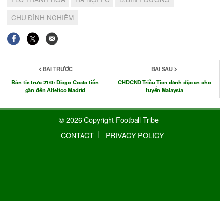
CHU ĐÌNH NGHIÊM
BÀI TRƯỚC
BÀI SAU
Bản tin trưa 21/9: Diego Costa tiến
CHDCND Triều Tiên dành đặc ân cho
gần đến Atletico Madrid
tuyển Malaysia
© 2026 Copyright Football Tribe
CONTACT
PRIVACY POLICY