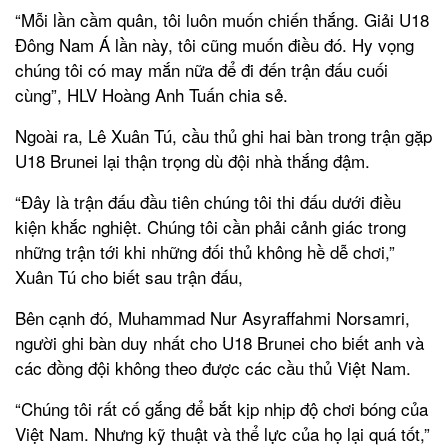
“Mỗi lần cầm quân, tôi luôn muốn chiến thắng. Giải U18
Đông Nam Á lần này, tôi cũng muốn điều đó. Hy vọng
chúng tôi có may mắn nữa để đi đến trận đấu cuối
cùng”, HLV Hoàng Anh Tuấn chia sẻ.
Ngoài ra, Lê Xuân Tú, cầu thủ ghi hai bàn trong trận gặp
U18 Brunei lại thận trọng dù đội nhà thắng đậm.
“Đây là trận đấu đầu tiên chúng tôi thi đấu dưới điều
kiện khắc nghiệt. Chúng tôi cần phải cảnh giác trong
những trận tới khi những đối thủ không hề dễ chơi,”
Xuân Tú cho biết sau trận đấu,
Bên cạnh đó, Muhammad Nur Asyraffahmi Norsamri,
người ghi bàn duy nhất cho U18 Brunei cho biết anh và
các đồng đội không theo được các cầu thủ Việt Nam.
“Chúng tôi rất cố gắng để bắt kịp nhịp độ chơi bóng của
Việt Nam. Nhưng kỹ thuật và thể lực của họ lại quá tốt,”