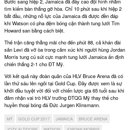
Bước sang hiệp 2, Jamaica đã đẩy cao đội hình nhằm
tìm kiếm bàn thắng gỡ hòa. Chỉ 10 phút sau khi hiệp 2
bắt đầu, những nỗ lực của Jamaica đã được đền đáp
khi Watson có pha đệm bóng cận thành tung lưới Tim
Howard san bằng cách biệt.
Thế trận căng thẳng mãi cho đến phút 88, cả khán đài
sân Levi đã vỡ òa trong cảm xúc khi người hùng Jordan
Morris tung cú sút cực mạnh tung lưới Jamaica ấn định
chiến thắng 2-1 cho ĐT Mỹ.
Với kết quả này đoàn quân của HLV Bruce Arena đã có
lần thứ sáu lên ngôi tại Gold Cup. Đây được xem là sự
khởi đầu tuyệt vời đối với chiến lược gia 65 tuổi sau khi
đảm nhận vai trò HLV trưởng ĐTQG Mỹ thay thế cho
huyền thoại bóng đá Đức Jurgen Klinsmann.
MỸ
GOLD CUP 2017
JAMAICA
BRUCE ARENA
JOZY ALTIDORE
WATSON
JORDAN MORRIS