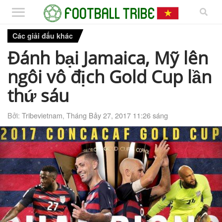
Các giải đấu khác
Đánh bại Jamaica, Mỹ lên
ngôi vô địch Gold Cup lần
thứ sáu
Bởi:
Tribevietnam
,
Tháng Bảy 27, 2017 11:26 sáng