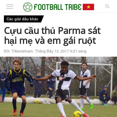
Các giải đấu khác
Cựu cầu thủ Parma sát
hại mẹ và em gái ruột
Bởi:
Tribevietnam
,
Tháng Bảy 13, 2017 9:21 sáng