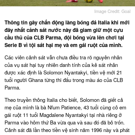
Image Credit: Goal
Thông tin gây chấn động làng bóng đá Italia khi mới
đây nhất cảnh sát nước này đã giam giữ một cựu
cầu thủ của CLB Parma, đội bóng vừa lên chơi tại
Serie B vì tội sát hại mẹ và em gái ruột của mình.
Các viên cảnh sát vẫn chưa điều tra rõ nguyên nhân
của vụ sát hại tuy nhiên danh tính của kẻ sát nhân
được xác định là Solomon Nyantakyi, tiền vệ mới 21
tuổi người Ghana từng thi đấu trong màu áo của CLB
Parma.
Theo truyền thông Italia cho biết, Solomon đã giết cả
mẹ của mình là bà Nfum Patience, 43 tuổi cùng cô em
gái ruột 11 tuổi Magdalene Nyantakyi tại nhà riêng ở
Parma vào hôm thứ Ba vừa qua và sau đó đã bỏ trốn.
Cảnh sát đã lần theo tiền vệ sinh năm 1996 này và phát