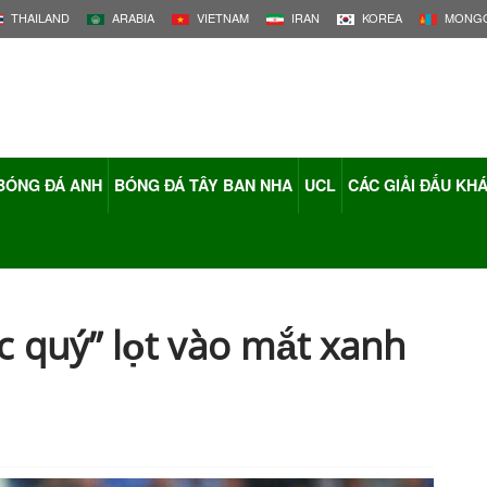
THAILAND
ARABIA
VIETNAM
IRAN
KOREA
MONGO
BÓNG ĐÁ ANH
BÓNG ĐÁ TÂY BAN NHA
UCL
CÁC GIẢI ĐẤU KH
 quý” lọt vào mắt xanh