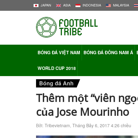
JAPAN
ASIA
INDONESIA
MALAYSIA
BÓNG ĐÁ VIỆT NAM
BÓNG ĐÁ ĐÔNG NAM Á
WORLD CUP 2018
Bóng đá Anh
Thêm một “viên ngọc
của Jose Mourinho
Bởi:
Tribevietnam
,
Tháng Bảy 6, 2017 4:26 chiều