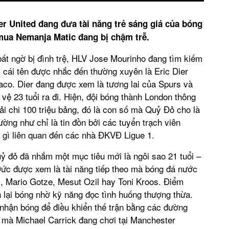
er United đang đưa tài năng trẻ sáng giá của bóng
ua Nemanja Matic đang bị chậm trễ.
bất ngờ bị đình trệ, HLV Jose Mourinho đang tìm kiếm
 cái tên được nhắc đến thường xuyên là Eric Dier
co. Dier đang được xem là tương lai của Spurs và
 vệ 23 tuổi ra đi. Hiện, đội bóng thành London thông
ải chi 100 triệu bảng, đó là con số mà Quỷ Đỏ cho là
ường như chỉ là tin đồn bởi các tuyển trạch viên
 gì liên quan đến các nhà ĐKVĐ Ligue 1.
 đỏ đã nhắm một mục tiêu mới là ngôi sao 21 tuổi –
ức được xem là tài năng tiếp theo mà bóng đá nước
i, Mario Gotze, Mesut Ozil hay Toni Kroos. Điểm
 lại bóng nhờ kỹ năng đọc tình huống thượng thừa.
 nhận bóng để điều khiển thế trận bằng các đường
á mà Michael Carrick đang chơi tại Manchester