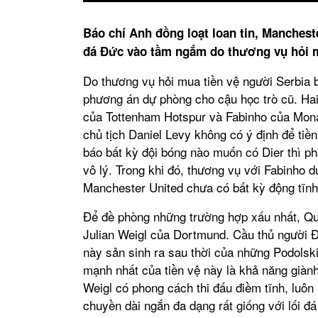
Báo chí Anh đồng loạt loan tin, Manchest
đá Đức vào tầm ngắm do thương vụ hỏi m
Do thương vụ hỏi mua tiền vệ người Serbia 
phương án dự phòng cho cậu học trò cũ. Hai
của Tottenham Hotspur và Fabinho của Mona
chủ tịch Daniel Levy không có ý định để tiền
báo bất kỳ đội bóng nào muốn có Dier thì ph
vô lý. Trong khi đó, thương vụ với Fabinho d
Manchester United chưa có bất kỳ động tĩnh
Để đề phòng những trường hợp xấu nhất, Quỷ
Julian Weigl của Dortmund. Cầu thủ người Đ
này sản sinh ra sau thời của những Podolsk
mạnh nhất của tiền vệ này là khả năng giành
Weigl có phong cách thi đấu điềm tĩnh, luôn
chuyền dài ngắn đa dạng rất giống với lối đ