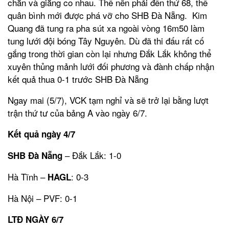
chắn và giằng co nhau. Thế nên phải đến thứ 68, thế
quân bình mới được phá vỡ cho SHB Đà Nẵng. Kim
Quang đã tung ra pha sút xa ngoài vòng 16m50 làm
tung lưới đội bóng Tây Nguyên. Dù đã thi đấu rất cố
gắng trong thời gian còn lại nhưng Đắk Lắk không thể
xuyên thủng mảnh lưới đối phương và đành chấp nhận
kết quả thua 0-1 trước SHB Đà Nẵng
Ngay mai (5/7), VCK tạm nghỉ và sẽ trở lại bằng lượt
trận thứ tư của bảng A vào ngày 6/7.
Kết quả ngày 4/7
– Đắk Lắk: 1-0
SHB Đà Nẵng
Hà Tĩnh –
: 0-3
HAGL
Hà Nội – PVF: 0-1
LTĐ NGÀY 6/7