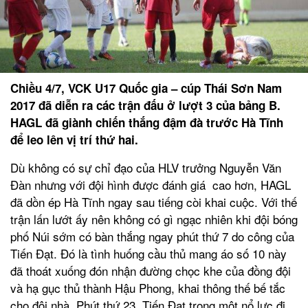
Chiều 4/7, VCK U17 Quốc gia – cúp Thái Sơn Nam
2017 đã diễn ra các trận đấu ở lượt 3 của bảng B.
HAGL đã giành chiến thắng đậm đà trước Hà Tĩnh
để leo lên vị trí thứ hai.
Dù không có sự chỉ đạo của HLV trưởng Nguyễn Văn
Đàn nhưng với đội hình được đánh giá cao hơn, HAGL
đã dồn ép Hà Tĩnh ngay sau tiếng còi khai cuộc. Với thế
trận lấn lướt ấy nên không có gì ngạc nhiên khi đội bóng
phố Núi sớm có bàn thắng ngay phút thứ 7 do công của
Tiến Đạt. Đó là tình huống cầu thủ mang áo số 10 này
đã thoát xuống đón nhận đường chọc khe của đồng đội
và hạ gục thủ thành Hậu Phong, khai thông thế bế tắc
cho đội nhà. Phút thứ 23, Tiến Đạt trong một nổ lực đi