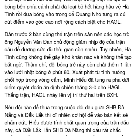
bóng bên phía cánh phải đã loại bỏ hết hàng hậu vệ Hà
Tĩnh rồi đưa bóng vào trong để Quang Nho tung ra cú
dứt điểm vào góc cao nới rộng cách biệt cho HAGL.
Dẫn trước 2 bàn cùng thế trận trên sân nên các học trò
ông Nguyễn Văn Đàn chủ động giảm nhịp độ của trận
đấu để dưỡng sức dù thời gian còn nhiều. Tuy nhiên, Hà
Tĩnh cũng không thể gây khó khăn nào và không thể tạo
bất ngờ. Thậm chí, đội bóng trẻ này còn phải thêm 1 lần
vào lưới nhặt bóng ở phút 80. Xuất phát từ tình huống
phối hợp trong vòng cấm, Minh Hiếu đã tung ra pha dứt
điểm quyết đoán ấn định chiến thắng 3-0 cho HAGL.
Thắng trận, HAGL nhảy lên vị trí thứ hai trên BXH.
Nếu đội nào để thua trong cuộc đối đầu giữa SHB Đà
Nẵng và Đắk Lắk thì dĩ nhiên cơ hội để vào bán kết sẽ
chấm dứt. Hiểu được tính chất quan trọng của trận đấu
này, cả Đắk Lắk lẫn SHB Đà Nẵng thi đấu rất chắc