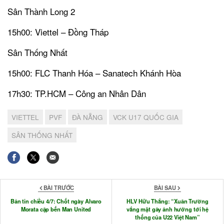
Sân Thành Long 2
15h00: Viettel – Đồng Tháp
Sân Thống Nhất
15h00: FLC Thanh Hóa – Sanatech Khánh Hòa
17h30: TP.HCM – Công an Nhân Dân
VIETTEL
PVF
ĐÀ NẴNG
VCK U17 QUỐC GIA
SÂN THỐNG NHẤT
BÀI TRƯỚC
BÀI SAU
Bản tin chiều 4/7: Chốt ngày Alvaro
HLV Hữu Thắng: “Xuân Trường
Morata cập bến Man United
vắng mặt gây ảnh hưởng tới hệ
thống của U22 Việt Nam”