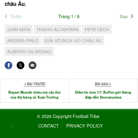
châu Âu.
Trước
Trang 1 / 6
Sau
JUAN MATA
THIAGO ALCANTARA
PETR CECH
ANDREA PIRLO
GIẢI VÔ ĐỊCH U21 CHÂU ÂU
ALBERTO GILARDINO
BÀI TRƯỚC
BÀI SAU
Bayern Munich chiêu mộ cầu thủ
Điểm tin trưa 1/7: Buffon gửi thông
của đội bóng cũ Xuân Trường
điệp đến Donnarumma
© 2026 Copyright Football Tribe
CONTACT
PRIVACY POLICY