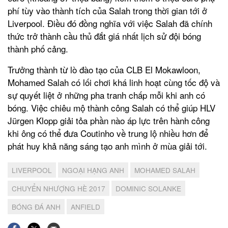
phí tùy vào thành tích của Salah trong thời gian tới ở
Liverpool. Điều đó đồng nghĩa với việc Salah đã chính
thức trở thành cầu thủ đắt giá nhất lịch sử đội bóng
thành phố cảng.
Trưởng thành từ lò đào tạo của CLB El Mokawloon,
Mohamed Salah có lối chơi khá linh hoạt cùng tốc độ và
sự quyết liệt ở những pha tranh chấp mỗi khi anh có
bóng. Việc chiêu mộ thành công Salah có thể giúp HLV
Jürgen Klopp giải tỏa phần nào áp lực trên hành công
khi ông có thể đưa Coutinho về trung lộ nhiều hơn để
phát huy khả năng sáng tạo anh mình ở mùa giải tới.
LIVERPOOL
NGOẠI HẠNG ANH
MOHAMED SALAH
CHUYỂN NHƯỢNG HÈ 2017
DOMINIC SOLANKE
BÓNG ĐÁ ANH
ANFIELD