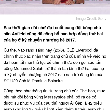
Image Credit: Getty
Sau thời gian dài chờ đợi cuối cùng đội bóng chủ
sân Anfield cũng đã công bố bản hợp đồng thứ hai
của họ ở kỳ chuyển nhượng hè 2017.
Cụ thể, vào rạng sáng nay (23/6), CLB Liverpool đã
chính thức xác nhận trên trang chủ của mình về việc họ
đã hoàn tất mọi thủ tục để chính thức đón gôi sao tấn
công Mohamed Salah trở thành tân binh thứ hai của họ
ở kỳ chuyển nhượng hè 2017 sau sao trẻ đang lên của
ĐT U20 Anh là Dominic Solanke.
Cũng theo như thông tin từ trang chủ của The Kop, mức
phí mà đội bóng vùng Merseyside phải bỏ ra để có
được sự phục vụ của cầu thủ người Ai Cập là 42 triệu
euro (khoảng 37 triệu bảng) kèm thêm 8 triệu euro phụ