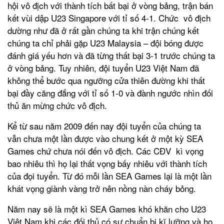
hội vô địch với thành tích bất bại ở vòng bảng, trận bán
kết vùi dập U23 Singapore với tỉ số 4-1. Chức vô địch
dường như đã ở rất gần chúng ta khi trận chúng kết
chúng ta chỉ phải gặp U23 Malaysia – đội bóng được
đánh giá yếu hơn và đã từng thất bại 3-1 trước chúng ta
ở vòng bảng. Tuy nhiên, đội tuyển U23 Việt Nam đã
không thể bước qua ngưỡng cửa thiên đường khi thất
bại đầy căng đắng với tỉ số 1-0 và đành ngước nhìn đối
thủ ăn mừng chức vô địch.
Kể từ sau năm 2009 đến nay đội tuyển của chúng ta
vẫn chưa một lần được vào chung kết ở một kỳ SEA
Games chứ chưa nói đến vô địch. Các CĐV kì vọng
bao nhiêu thì họ lại thất vọng bấy nhiêu với thành tích
của đọi tuyển. Từ đó mỗi lần SEA Games lại là một lần
khát vọng giành vàng trở nên nồng nàn cháy bỏng.
Năm nay sẽ là một kì SEA Games khó khăn cho U23
Việt Nam khi các đối thủ có sự chuẩn bị kĩ lưỡng và họ