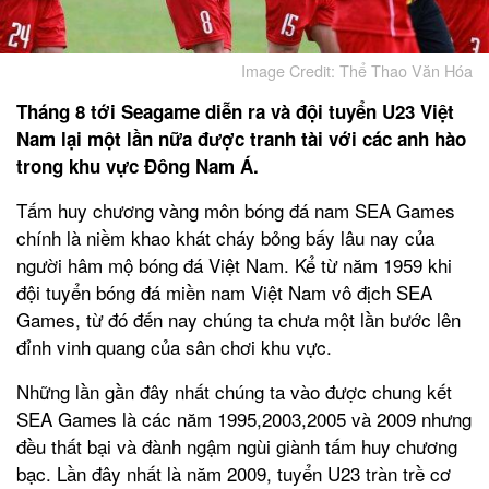
Image Credit: Thể Thao Văn Hóa
Tháng 8 tới Seagame diễn ra và đội tuyển U23 Việt
Nam lại một lần nữa được tranh tài với các anh hào
trong khu vực Đông Nam Á.
Tấm huy chương vàng môn bóng đá nam SEA Games
chính là niềm khao khát cháy bỏng bấy lâu nay của
người hâm mộ bóng đá Việt Nam. Kể từ năm 1959 khi
đội tuyển bóng đá miền nam Việt Nam vô địch SEA
Games, từ đó đến nay chúng ta chưa một lần bước lên
đỉnh vinh quang của sân chơi khu vực.
Những lần gần đây nhất chúng ta vào được chung kết
SEA Games là các năm 1995,2003,2005 và 2009 nhưng
đều thất bại và đành ngậm ngùi giành tấm huy chương
bạc. Lần đây nhất là năm 2009, tuyển U23 tràn trề cơ