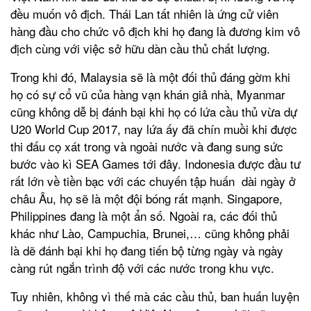
đều muốn vô địch. Thái Lan tất nhiên là ứng cử viên
hàng đầu cho chức vô địch khi họ đang là đương kim vô
địch cùng với việc sở hữu dàn cầu thủ chất lượng.
Trong khi đó, Malaysia sẽ là một đối thủ đáng gờm khi
họ có sự cổ vũ của hàng vạn khán giả nhà, Myanmar
cũng không dễ bị đánh bại khi họ có lứa cầu thủ vừa dự
U20 World Cup 2017, nay lứa ấy đã chín muồi khi được
thi đấu cọ xát trong và ngoài nước và đang sung sức
bước vào kì SEA Games tới đây. Indonesia được đầu tư
rất lớn về tiền bạc với các chuyến tập huấn dài ngày ở
châu Âu, họ sẽ là một đội bóng rất mạnh. Singapore,
Philippines đang là một ẩn số. Ngoài ra, các đối thủ
khác như Lào, Campuchia, Brunei,… cũng không phải
là dẽ đánh bại khi họ đang tiến bộ từng ngày và ngày
càng rút ngắn trình độ với các nước trong khu vực.
Tuy nhiên, không vì thế mà các cầu thủ, ban huấn luyện