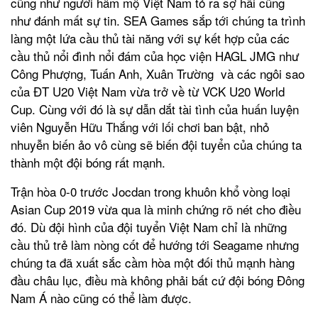
cũng như người hâm mộ Việt Nam tỏ ra sợ hãi cũng
như đánh mất sự tin. SEA Games sắp tới chúng ta trình
làng một lứa cầu thủ tài năng với sự kết hợp của các
cầu thủ nổi đình nổi đám của học viện HAGL JMG như
Công Phượng, Tuấn Anh, Xuân Trường và các ngôi sao
của ĐT U20 Việt Nam vừa trở về từ VCK U20 World
Cup. Cùng với đó là sự dẫn dắt tài tình của huấn luyện
viên Nguyễn Hữu Thắng với lối chơi ban bật, nhỏ
nhuyễn biến ảo vô cùng sẽ biến đội tuyển của chúng ta
thành một đội bóng rất mạnh.
Trận hòa 0-0 trước Jocdan trong khuôn khổ vòng loại
Asian Cup 2019 vừa qua là minh chứng rõ nét cho điều
đó. Dù đội hình của đội tuyển Việt Nam chỉ là những
cầu thủ trẻ làm nòng cốt để hướng tới Seagame nhưng
chúng ta đã xuất sắc cầm hòa một đối thủ mạnh hàng
đầu châu lục, điều mà không phải bất cứ đội bóng Đông
Nam Á nào cũng có thể làm được.