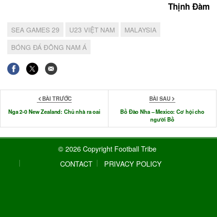
Thịnh Đàm
SEA GAMES 29
U23 VIỆT NAM
MALAYSIA
BÓNG ĐÁ ĐÔNG NAM Á
BÀI TRƯỚC
BÀI SAU
Nga 2-0 New Zealand: Chủ nhà ra oai
Bồ Đào Nha – Mexico: Cơ hội cho
người Bồ
© 2026 Copyright Football Tribe
CONTACT
PRIVACY POLICY