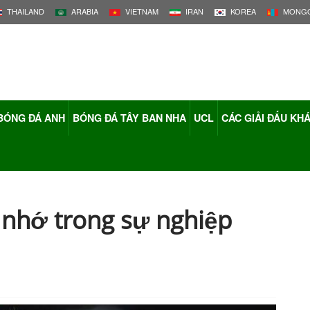
THAILAND
ARABIA
VIETNAM
IRAN
KOREA
MONGO
BÓNG ĐÁ ANH
BÓNG ĐÁ TÂY BAN NHA
UCL
CÁC GIẢI ĐẤU KH
 nhớ trong sự nghiệp