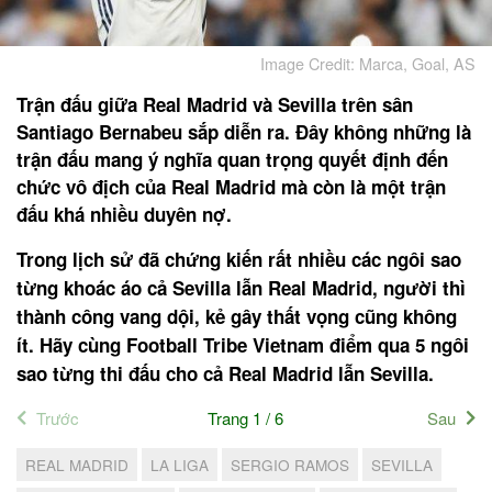
Image Credit: Marca, Goal, AS
Trận đấu giữa Real Madrid và Sevilla trên sân
Santiago Bernabeu sắp diễn ra. Đây không những là
trận đấu mang ý nghĩa quan trọng quyết định đến
chức vô địch của Real Madrid mà còn là một trận
đấu khá nhiều duyên nợ.
Trong lịch sử đã chứng kiến rất nhiều các ngôi sao
từng khoác áo cả Sevilla lẫn Real Madrid, người thì
thành công vang dội, kẻ gây thất vọng cũng không
ít. Hãy cùng Football Tribe Vietnam điểm qua 5 ngôi
sao từng thi đấu cho cả Real Madrid lẫn Sevilla.
Trước
Trang 1 / 6
Sau
REAL MADRID
LA LIGA
SERGIO RAMOS
SEVILLA