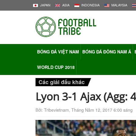
JAPAN
ASIA
INDONESIA
MALAYSIA
BÓNG ĐÁ VIỆT NAM
BÓNG ĐÁ ĐÔNG NAM Á
WORLD CUP 2018
Các giải đấu khác
Lyon 3-1 Ajax (Agg: 4
Bởi:
Tribevietnam
,
Tháng Năm 12, 2017 6:00 sáng