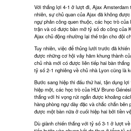
Với thắng lợi 4-1 ở lượt đi, Ajax Amsterda
nhiên, sự chủ quan của Ajax đã không được 
ngự phản công quen thuộc, các học trò của
trận và có được bàn mở tỷ số do công của
K
Ajax chủ động nhường lại thế trận cho đội ch
Tuy nhiên, việc để thủng lưới trước đã khiế
được những cơ hội vây hãm khung thành của
chủ nhà mới có được liên tiếp hai bàn thắn
tỷ số 2-1 nghiêng về chủ nhà Lyon cũng là k
Bước sang hiệp thi đấu thứ hai, tận dụng lợ
hiệp một, các học trò của HLV Bruno Génési
thắng với hi vọng rút ngắn được khoảng cách
hàng phòng ngự dày đặc và chắc chắn bên ph
được một bàn nữa ở cuối hiệp hai bởi tiền v
Dù giành chiến thắng với tỷ số 3-1 ở lượt v
tiến bước vào chung kết do thua ở tổng tỷ số 