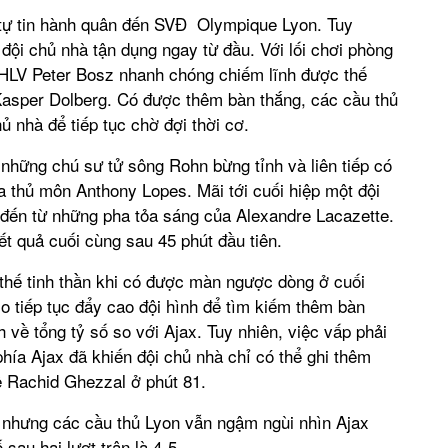
m tự tin hành quân đến SVĐ Olympique Lyon. Tuy
đội chủ nhà tận dụng ngay từ đầu. Với lối chơi phòng
 HLV Peter Bosz nhanh chóng chiếm lĩnh được thế
asper
Dolberg. Có được thêm bàn thắng, các cầu thủ
ủ nhà để tiếp tục chờ đợi thời cơ.
n những chú sư tử sông Rohn bừng tỉnh và liên tiếp có
 thủ môn Anthony Lopes. Mãi tới cuối hiệp một đội
g đến từ những pha tỏa sáng của Alexandre Lacazette.
ết quả cuối cùng sau 45 phút đầu tiên.
i thế tinh thần khi có được màn ngược dòng ở cuối
o tiếp tục đẩy cao đội hình để tìm kiếm thêm bàn
 về tổng tỷ số so với Ajax. Tuy nhiên, việc vấp phải
ía Ajax đã khiến đội chủ nhà chỉ có thể ghi thêm
ệ
Rachid
Ghezzal ở phút 81.
ề nhưng các cầu thủ Lyon vẫn ngậm ngùi nhìn Ajax
sau hai lượt trận là 4-5.