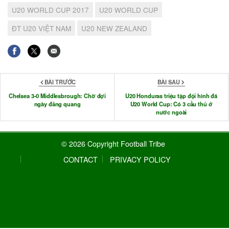
U20 WORLD CUP 2017
U20 WORLD CUP
ĐT U20 VIỆT NAM
U20 NEW ZEALAND
BÀI TRƯỚC
BÀI SAU
Chelsea 3-0 Middlesbrough: Chờ đợi
U20 Honduras triệu tập đội hình đá
ngày đăng quang
U20 World Cup: Có 3 cầu thủ ở
nước ngoài
© 2026 Copyright Football Tribe
CONTACT
PRIVACY POLICY