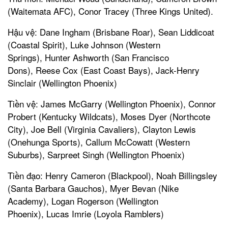
(Waitemata AFC), Conor Tracey (Three Kings United).
Hậu vệ: Dane Ingham (Brisbane Roar), Sean Liddicoat
(Coastal Spirit), Luke Johnson (Western
Springs), Hunter Ashworth (San Francisco
Dons), Reese Cox (East Coast Bays), Jack-Henry
Sinclair (Wellington Phoenix)
Tiền vệ: James McGarry (Wellington Phoenix), Connor
Probert (Kentucky Wildcats), Moses Dyer (Northcote
City), Joe Bell (Virginia Cavaliers), Clayton Lewis
(Onehunga Sports), Callum McCowatt (Western
Suburbs), Sarpreet Singh (Wellington Phoenix)
Tiền đạo: Henry Cameron (Blackpool), Noah Billingsley
(Santa Barbara Gauchos), Myer Bevan (Nike
Academy), Logan Rogerson (Wellington
Phoenix), Lucas Imrie (Loyola Ramblers)