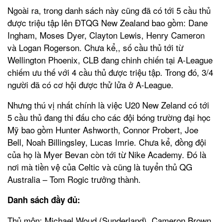
Ngoài ra, trong danh sách này cũng đã có tới 5 cầu thủ
được triệu tập lên ĐTQG New Zealand bao gồm: Dane
Ingham, Moses Dyer, Clayton Lewis, Henry Cameron
và Logan Rogerson. Chưa kể,, số cầu thủ tới từ
Wellington Phoenix, CLB đang chinh chiến tại A-League
chiếm ưu thế với 4 cầu thủ được triệu tập. Trong đó, 3/4
người đã có cơ hội được thử lửa ở A-League.
Nhưng thú vị nhất chính là việc U20 New Zeland có tới
5 cầu thủ đang thi đấu cho các đội bóng trường đại học
Mỹ bao gồm Hunter Ashworth, Connor Probert, Joe
Bell, Noah Billingsley, Lucas Imrie. Chưa kể, đồng đội
của họ là Myer Bevan còn tới từ Nike Academy. Đó là
nơi mà tiền vệ của Celtic và cũng là tuyển thủ QG
Australia – Tom Rogic trưởng thành.
Danh sách đầy đủ:
Thủ môn: Michael Woud (Sunderland), Cameron Brown