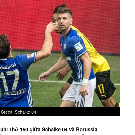
Credit: Schalke 04
Ruhr thứ 150 giữa Schalke 04 và Borussia