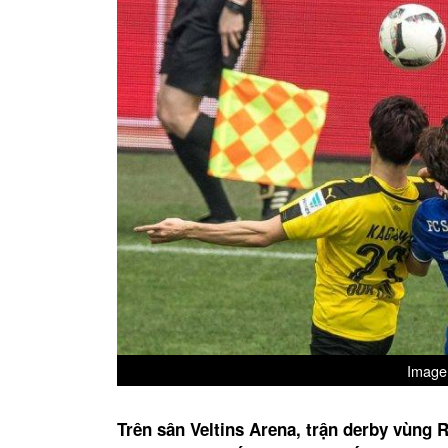
Image 
Trên sân Veltins Arena, trận derby vùng 