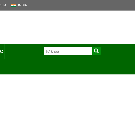
LIA
INDIA
ÁC