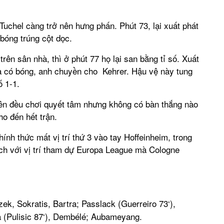
uchel càng trở nên hưng phấn. Phút 73, lại xuất phát
óng trúng cột dọc.
ên sân nhà, thì ở phút 77 họ lại san bằng tỉ số. Xuất
ka có bóng, anh chuyền cho Kehrer. Hậu vệ này tung
ố 1-1.
 bên đều chơi quyết tâm nhưng không có bàn thắng nào
o đến hết trận.
nh thức mất vị trí thứ 3 vào tay Hoffeinheim, trong
ch với vị trí tham dự Europa League mà Cologne
zek, Sokratis, Bartra; Passlack (Guerreiro 73‘),
a (Pulisic 87‘), Dembélé; Aubameyang.