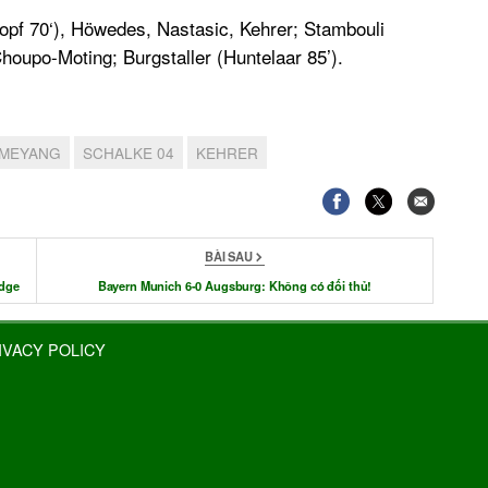
pf 70‘), Höwedes, Nastasic, Kehrer; Stambouli
Choupo-Moting; Burgstaller (Huntelaar 85’).
MEYANG
SCHALKE 04
KEHRER
BÀI SAU
idge
Bayern Munich 6-0 Augsburg: Không có đối thủ!
IVACY POLICY