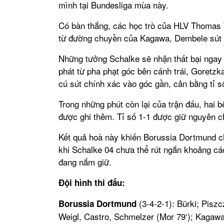
mình tại Bundesliga mùa này.
Có bàn thắng, các học trò của HLV Thomas T
từ đường chuyền của Kagawa, Dembele sút b
Những tưởng Schalke sẽ nhận thất bại ngay tr
phát từ pha phạt góc bên cánh trái, Goretz
cú sút chính xác vào góc gần, cân bằng tỉ s
Trong những phút còn lại của trận đấu, hai
được ghi thêm. Tỉ số 1-1 được giữ nguyên ch
Kết quả hoà này khiến Borussia Dortmund chí
khi Schalke 04 chưa thể rút ngắn khoảng cá
đang nắm giữ.
Đội hình thi đấu:
(3-4-2-1): Bürki; Piszc
Borussia Dortmund
Weigl, Castro, Schmelzer (Mor 79‘); Kagaw