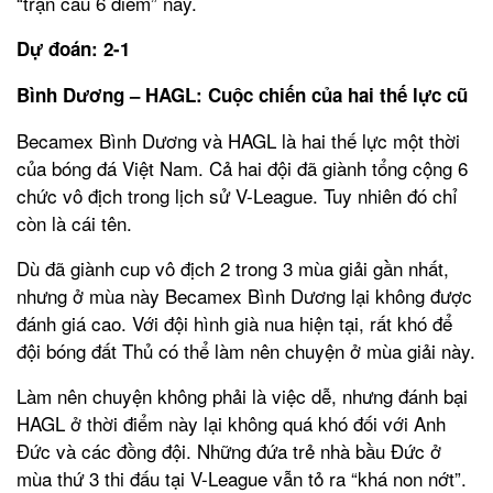
“trận cầu 6 điểm” này.
Dự đoán: 2-1
Bình Dương – HAGL: Cuộc chiến của hai thế lực cũ
Becamex Bình Dương và HAGL là hai thế lực một thời
của bóng đá Việt Nam. Cả hai đội đã giành tổng cộng 6
chức vô địch trong lịch sử V-League. Tuy nhiên đó chỉ
còn là cái tên.
Dù đã giành cup vô địch 2 trong 3 mùa giải gần nhất,
nhưng ở mùa này Becamex Bình Dương lại không được
đánh giá cao. Với đội hình già nua hiện tại, rất khó để
đội bóng đất Thủ có thể làm nên chuyện ở mùa giải này.
Làm nên chuyện không phải là việc dễ, nhưng đánh bại
HAGL ở thời điểm này lại không quá khó đối với Anh
Đức và các đồng đội. Những đứa trẻ nhà bầu Đức ở
mùa thứ 3 thi đấu tại V-League vẫn tỏ ra “khá non nớt”.