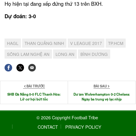
Họ hiện tại đang xếp đứng thứ 13 trên BXH.
Dự đoán: 3-0
HAGL
THAN QUẢNG NINH
V LEAGUE 2017
TP.HCM
SÔNG LAM NGHỆ AN
LONG AN
BÌNH DƯƠNG
BÀI TRƯỚC
BÀI SAU
SHB Đà Nẵng 0-0 FLC Thanh Hóa:
Dư âm Wolverhampton 0-2 Chelsea:
Lỡ cơ hội bứt tốc
Ngày ba trung vệ lạc nhịp
© 2026 Copyright Football Tribe
CONTACT
PRIVACY POLICY