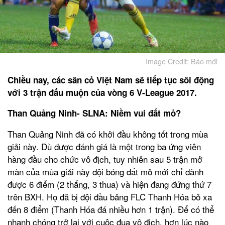
Image Credit: Báo mới
Chiều nay, các sân cỏ Việt Nam sẽ tiếp tục sôi động
với 3 trận đấu muộn của vòng 6 V-League 2017.
Than Quảng Ninh- SLNA: Niềm vui đất mỏ?
Than Quảng Ninh đã có khởi đầu không tốt trong mùa
giải này. Dù được đánh giá là một trong ba ứng viên
hàng đầu cho chức vô địch, tuy nhiên sau 5 trận mở
màn của mùa giải này đội bóng đất mỏ mới chỉ dành
được 6 điểm (2 thắng, 3 thua) và hiện đang đứng thứ 7
trên BXH. Họ đã bị đội đầu bảng FLC Thanh Hóa bỏ xa
đến 8 điểm (Thanh Hóa đá nhiều hơn 1 trận). Để có thể
nhanh chóng trở lại với cuộc đua vô địch, hơn lúc nào