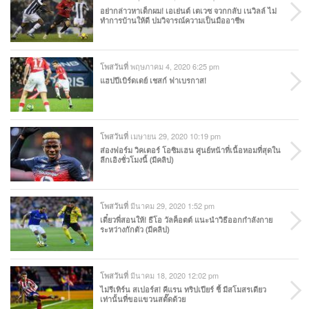
อย่ากล่าวหาเด็กผม! เอเย่นต์ เตเวซ จวกกลับ เนวิลล์ ไม่
ทำการบ้านให้ดี ปมวิจารณ์ความเป็นมืออาชีพ
พฤษภาคม 4, 2020 6:25 pm
โพสวันที่
แฮปปีเบิร์ดเดย์ เชสก์ ฟาเบรกาส!
เมษายน 29, 2020 10:19 pm
โพสวันที่
ส่องฟอร์ม วิคเตอร์ โอซิมเฮน ศูนย์หน้าที่เนื้อหอมที่สุดใน
ลีกเอิงชั่วโมงนี้ (มีคลิป)
มีนาคม 29, 2020 1:52 pm
โพสวันที่
เดี๋ยวพี่สอนให้! ธีโอ วัลค็อตต์ แนะนำวิธีออกกำลังกาย
ระหว่างกักตัว (มีคลิป)
มีนาคม 18, 2020 12:02 pm
โพสวันที่
ไม่รีเทิร์น สเปอร์ส! คีแรน ทริปเปียร์ ชี้ มีสโมสรเดียว
เท่านั้นที่ขอแขวนสตั๊ดด้วย