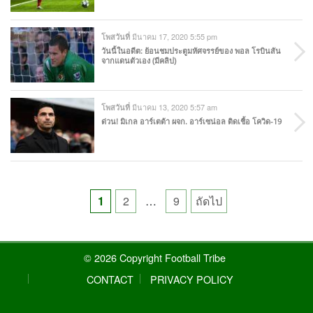
มีนาคม 17, 2020 5:55 pm
โพสวันที่
วันนี้ในอดีต: ย้อนชมประตูมหัศจรรย์ของ พอล โรบินสัน
จากแดนตัวเอง (มีคลิป)
มีนาคม 13, 2020 5:57 am
โพสวันที่
ด่วน! มิเกล อาร์เตต้า ผจก. อาร์เซน่อล ติดเชื้อ โควิด-19
Posts
1
2
…
9
ถัดไป
pagination
© 2026 Copyright Football Tribe
CONTACT
PRIVACY POLICY