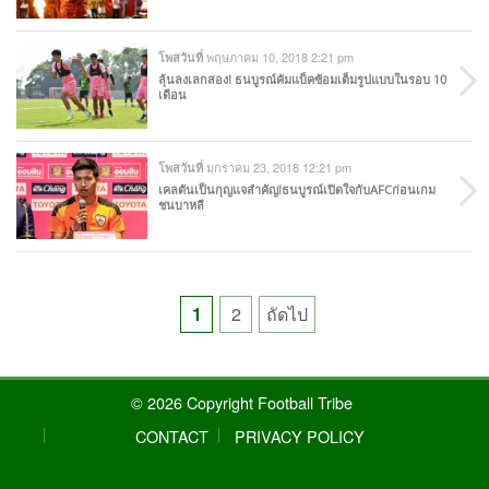
พฤษภาคม 10, 2018 2:21 pm
โพสวันที่
ลุ้นลงเลกสอง! ธนบูรณ์คัมแบ็คซ้อมเต็มรูปแบบในรอบ 10
เดือน
มกราคม 23, 2018 12:21 pm
โพสวันที่
เคลตันเป็นกุญแจสำคัญ!ธนบูรณ์เปิดใจกับAFCก่อนเกม
ชนบาหลี
Posts
1
2
ถัดไป
pagination
© 2026 Copyright Football Tribe
CONTACT
PRIVACY POLICY