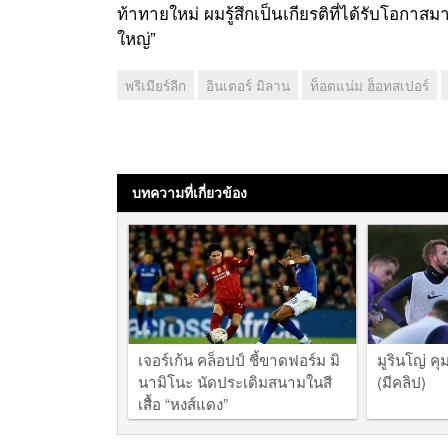
ท้าทายใหม่ ผมรู้สึกเป็นเกียรติที่ได้รับโอกาสม
ใหญ่”
พรีเมียร์ลีก
อินเตอร์ มิลาน
ท็อตแน่ม ฮ็อทสเปอร์
บทความที่เกี่ยวข้อง
เจอร์เก้น คล็อปป์ ชี้ขาดฟอร์ม มิ
มูรินโญ่ คุ
นามิโนะ นัดประเดิมสนามในสี
(มีคลิป)
เสื้อ “หงส์แดง”