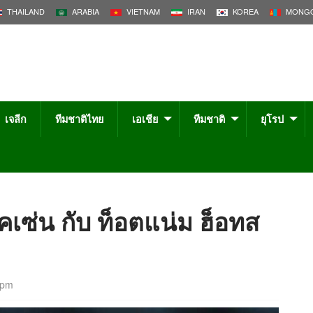
THAILAND
ARABIA
VIETNAM
IRAN
KOREA
MONGO
เจลีก
ทีมชาติไทย
เอเชีย
ทีมชาติ
ยุโรป
ิคเซ่น กับ ท็อตแน่ม ฮ็อทส
 pm