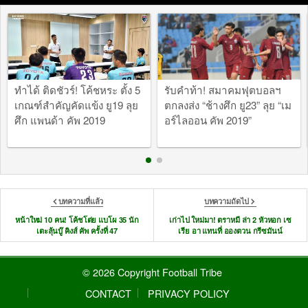
ทำได้ ติดชัวร์! โค้ชหระ ตั้ง 5
รับคำท้า! สมาคมฟุตบอลฯ
เกณฑ์สำคัญคัดแข้ง ยู19 ลุย
ตกลงส่ง “ช้างศึก ยู23” ลุย “เม
ศึก แพนด้า คัพ 2019
อร์ไลออน คัพ 2019”
บทความที่แล้ว
บทความถัดไป
หน้าใหม่ 10 คน! โค้ชโต่ย แบโผ 35 นัก
เก่าไป ใหม่มา! ตราหมี ล่า 2 หัวหอก เซ
เตะลุ้นบู๊ คิงส์ คัพ ครั้งที่ 47
เรีย อา แทนที่ อองตวน กรีซมันน์
© 2026 Copyright Football Tribe
CONTACT
PRIVACY POLICY