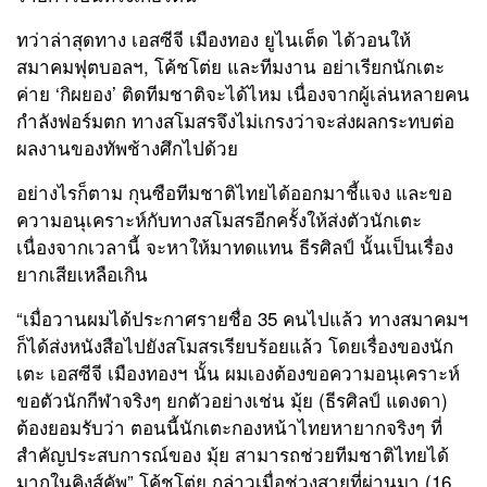
ทว่าล่าสุดทาง เอสซีจี เมืองทอง ยูไนเต็ด ได้วอนให้
สมาคมฟุตบอลฯ, โค้ชโต่ย และทีมงาน อย่าเรียกนักเตะ
ค่าย ‘กิผยอง’ ติดทีมชาติจะได้ไหม เนื่องจากผู้เล่นหลายคน
กำลังฟอร์มตก ทางสโมสรจึงไม่เกรงว่าจะส่งผลกระทบต่อ
ผลงานของทัพช้างศึกไปด้วย
อย่างไรก็ตาม กุนซือทีมชาติไทยได้ออกมาชี้แจง และ
ขอ
ความอนุเคราะห์กับทางสโมสรอีกครั้งให้ส่งตัวนักเตะ
เนื่องจากเวลานี้ จะหาให้มาทดแทน
ธีรศิลป์ นั้นเป็นเรื่อง
ยากเสียเหลือเกิน
“เมื่อวานผมได้ประกาศรายชื่อ 35 คนไปแล้ว ทางสมาคมฯ
ก็ได้ส่งหนังสือไปยังสโมสรเรียบร้อยแล้ว โดยเรื่องของนัก
เตะ เอสซีจี เมืองทองฯ นั้น ผมเองต้องขอความอนุเคราะห์
ขอตัวนักกีฬาจริงๆ ยกตัวอย่างเช่น มุ้ย (
ธีรศิลป์ แดงดา
)
ต้องยอมรับว่า ตอนนี้นักเตะกองหน้าไทยหายากจริงๆ ที่
สำคัญประสบการณ์ของ มุ้ย สามารถช่วยทีมชาติไทยได้
มากในคิงส์คัพ” โค้ชโต่ย กล่าว
เมื่อช่วงสายที่ผ่านมา (16