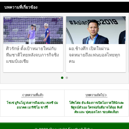
บทความที่เกี่ยวข้อง
ศิวรักษ์ ตั้งเป้าหมายใหม่กับ
ผอ.ช้างศึก เปิดใจผ่าน
ทีมชาติไทยหลังจบภารกิจชิง
จดหมายถึงแฟนบอลไทยทุก
แชมป์เอเชีย
คน
บทความที่แล้ว
บทความถัดไป
โชเซ่ มูรินโญ่ ส่งสารถึงแฟน เชลซี ปม
โค้ชโต่ย ยัน ต้องการเปิดโอกาสให้นักเตะ
อนาคต เมาริซิโอ ซาร์รี่
พิสูจน์ตัวเอง ใครฟอร์มดีอาจได้ลุย คิงส์
คัพ และ ฟุตบอลโลก รอบคัดเลือก