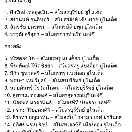
1. ศิวรักษ์ เทศสูงเนิน – สโมสรบุรีรัมย์ ยูไนเต็ด
2. สรานนท์ อนุอินทร์ – สโมสรสิงห์ เชียงราย ยูไนเต็ด
3. ฉัตรชัย บุตรพรม – สโมสรบีจี ปทุม ยูไนเต็ด
4. วรวุฒิ ศรีสุภา – สโมสรการท่าเรือ เอฟซี
กองหลัง
5. ทริสตอง โด – สโมสรทรู แบงค็อก ยูไนเต็ด
6. พีระพัฒน์ โน๊ตชัยยา – สโมสรทรู แบงค็อก ยูไนเต็ด
7. มิก้า ชูนวลศรี – สโมสรทรู แบงค็อก ยูไนเต็ด
8. พรรษา เหมวิบูลย์ – สโมสรบุรีรัมย์ ยูไนเต็ด
9. นฤบดินทร์ วีรวัฒโนดม – สโมสรบุรีรัมย์ ยูไนเต็ด
10. สุพรรณ ทองสงค์ – สโมสรสุพรรณบุรี เอฟซี
11. นัสตพล มาลาพันธ์ – สโมสรพีที ประจวบ เอฟซี
12. กรกช วิริยอุดมศิริ – สโมสรบุรีรัมย์ ยูไนเต็ด
13. ธีราทร บุญมาทัน – สโมสรโยโกฮามา เอฟ มารินอส
14. อดิศร พรหมรักษ์ – สโมสรเอสซีจี เมืองทอง ยูไนเต็ด
15. ธนะศักดิ์ ศรีใส – สโมสรสิงห์ เชียงราย ยูไนเต็ด