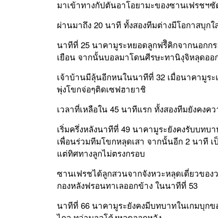
มาเข้าทางกัปตันอาโอยามะของซานเฟรชฯซัด
ผ่านมาถึง 20 นาที ทั้งสองทีมต่างมีโอกาสบุกใส่กั
นาทีที่ 25 นาคามูระหยอดลูกฟรีิคิกจากนอกก
เยือน จากนั้นบอลมาโดนศีรษะทานิงุจิหลุดออก
เจ้าบ้านมีลุ้นอีกหนในนาทีที่ 32 เมื่อนาคาม
พุ่งโขกจ่อๆติดเซฟฮายาชิ
เวลาที่เหลือใน 45 นาทีแรก ทั้งสองทีมยังคงค
เริ่มครึ่งหลังนาทีที่ 49 นาคามูระยังคงรับบ
เพื่อนร่วมทีมโขกหลุดเสา จากนั้นอีก 2 นาที 
แต่ทิศทางลูกไม่ตรงกรอบ
ซานเฟรชได้ลูกสวนจากจังหวะหลุดเดี่ยวของว
กองหลังฟรอนทาเลออกข้าง ในนาทีที่ 53
นาทีที่ 66 นาคามูระยังคงมีบทบาทในเกมบุกของ
ไกล ทว่าบอลโค้งหลุดออกหลัง