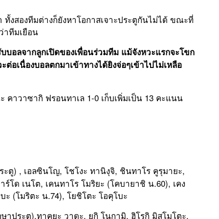
 ทั้งสองทีมต่างก็ยังหาโอกาสเจาะประตูกันไม่ได้ ขณะที่
ว่าทีมเยือน
ิครับบอลจากลูกเปิดของเพื่อนร่วมทีม แม้จังหวะแรกจะโขก
วะต่อเนื่องบอลตกมาเข้าทางได้ยิงจ่อๆเข้าไปไม่เหลือ
ะ คาวาซากิ ฟรอนทาเล 1-0 เก็บเพิ่มเป็น 13 คะแนน
าประตู) , เอลซินโญ, โชโงะ ทานิงุจิ, ชินทาโร คูรุมายะ,
ูอาร์โด เนโต, เคนทาโร โมริยะ (โคบายาชิ น.60), เคง
าเบะ (โมริตะ น.74), โยชิโตะ โอคุโบะ
กษาประตู),ทาคุยะ วาดะ, ยูกิ โนกามิ, ฮิโรกิ มิสุโมโตะ,