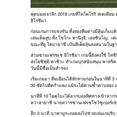
ฟุตบอลเจ1ลีก 2018 เกมที่โทโดโรกิ สเตเดี
ฮิโรชิมา
ก่อนเกมการแข่งขัน ทั้งสองทีมต่างมีลุ้นเก็บแต้ม
เล่นเต็มสูบ ทั้ง โชโกะ ทานิงุจิ, เอลซินโญ, เ
ขณะที่ยู โคบายาชิ เป้นทีเด็ดลุ้นลงสนามใน
ส่วนซานเฟรชเช ฮิโรชิมา เกมนี้ยังคงใช้ โทช
ส่งโยชิฟุมิ คาชิวะ ทำเกมบุกสนับสนุน พาทริ
วันนี้มีชื่อเป็นสำรอง
เริ่มเกมมา ทีมเยือนได้ทักทายก่อนในนาทีที่ 
30 ซัดไปติดกำแพง แม้จะได้ตามซ้ำดาบสอง แ
นาทีที่ 10 โอคุโบะได้ลากบอลทิศทางเข้าหากร
ทว่าฮายาชิ นายทวารซานเฟรชโชว์ซูเปอร์เซ
อีก 3 นาที นาคามูระถอยลงไปช่วยเล่นเกมรับ