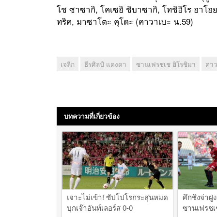
โช ซาซากิ, โคเซอิ ชิบาซากิ, โทชิฮิโร อาโอย
ทริค, มาซาโตะ คุโดะ (คาวาเบะ น.59)
เจลีก
ธีรศิลป์ แดงดา
ซานเฟรชเช ฮิโรชิมา
คาว
บทความที่เกี่ยวข้อง
เจาะไม่เข้า! ซัปโปโรกระสุนหมด
ศึกชิงจ่าฝูง
บุกเจ๊าอันท์เลอร์ส 0-0
ซานเฟรชเ