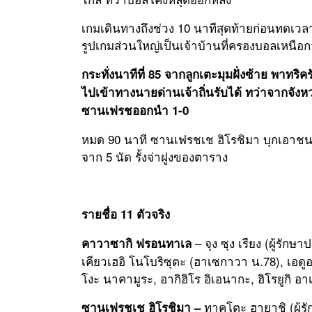
เกมเดินทางถึงช่วง 10 นาทีสุดท้ายก่อนทดเวลา
รูปเกมส่วนใหญ่เป็นเจ้าบ้านที่ครองบอลเหนือก
กระทั่งนาทีที่ 85 จากลูกเตะมุมฝั่งซ้าย พาทร
ไปเข้าทางนายด่านเจ้าถิ่นรับได้ ทว่าจากจังห
ซานเฟรชออกนำ 1-0
หมด 90 นาที ซานเฟรชเช ฮิโรชิมา บุกเอาชน
จาก 5 นัด รั้งจ่าฝูงของตาราง
รายชื่อ 11 ตัวจริง
– จุง ซุง เรียง (ผู้รักษ
คาวาซากิ ฟรอนทาเล
เคียวเฮอิ โนโบริซุตะ (ฮาเซกาวา น.78), เอด
โงะ นาคามูระ, อากิฮิโร อิเอนากะ, ฮิโรยูกิ อ
ทาคุโตะ ฮายาชิ (ผู้รั
ซานเฟรชเช ฮิโรชิมา –