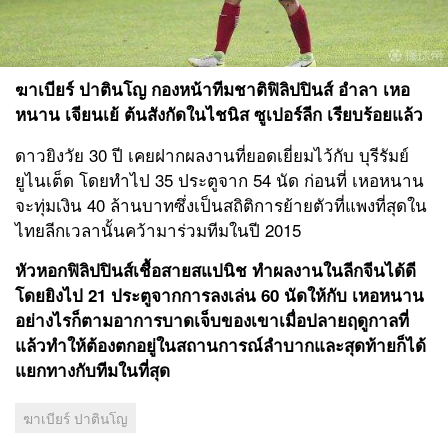
ฆาเบียร์ ปาตินโญ กองหน้าทีมชาติฟิลิปปินส์ อำลา เหอ
หนาน เจียนเย้ ต้นสังกัดในไชนิส ซูเปอร์ลีก เรียบร้อยแล้ว
ดาวยิงวัย 30 ปี เคยฝากผลงานที่ยอดเยี่ยมไว้กับ บุรีรัมย์
ยูไนเต็ด โดยทำไป 35 ประตูจาก 54 นัด ก่อนที่ เหอหนาน
จะทุ่มเงิน 40 ล้านบาทซึ่งเป็นสถิติการย้ายตัวที่แพงที่สุดใน
ไทยลีกเวลานั้นคว้ามาร่วมทีมในปี 2015
หัวหอกฟิลิปปินส์เชื้อสายสแปนิช ทำผลงานในลีกจีนได้ดี
โดยยิงไป 21 ประตูจากการลงเล่น 60 นัดให้กับ เหอหนาน
อย่างไรก็ตามอาการบาดเจ็บของเขาเมื่อปลายฤดูกาลที่
แล้วทำให้ต้องตกอยู่ในสถานการณ์ลำบากและสุดท้ายก็ได้
แยกทางกับทีมในที่สุด
ฆาเบียร์ ปาตินโญ