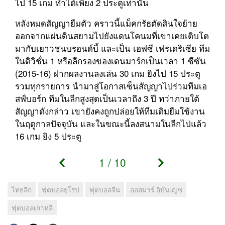
ไป 15 เกม ทำได้เพียง 2 ประตูเท่านั้น
หลังหมดสัญญายืมตัว คราวนี้แม็คกรัธตัดสินใจย้าย
ออกจากแผ่นดินสยามไปยังแดนโคนมที่เขาเคยเติบโต
มากับเยาวชนบรอนด์บี้ และเป็น เอฟซี เฟรเดริเซีย ทีม
ในดิวิชั่น 1 หรือลีกรองของเดนมาร์กเป็นเวลา 1 ซีซัน
(2015-16) ฝากผลงานลงเล่น 30 เกม ยิงไป 15 ประตู
รวมทุกรายการ นำมาสู่โอกาสเซ็นสัญญาไปร่วมทีมเอ
สฟ์บอร์ก ทีมในลีกสูงสุดเป็นเวลาถึง 3 ปี ทว่าภายใต้
สัญญาดังกล่าว เขายังคงถูกปล่อยให้ทีมเดิมยืมใช้งาน
ในฤดูกาลปัจจุบัน และในขณะนี้ลงสนามในลีกไปแล้ว
16 เกม ยิง 5 ประตู
1
/
10
ไทยลีก
ฟุตบอลยุโรป
ฟุตบอลจีน
ออสมาร์ อิบันเญซ
ฟุตบอลเกาหลี