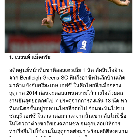
1. เบรนท์ แม็คกรัธ
อดีตศูนย์หน้าทีมชาติออสเตรเลีย 1 นัด ตัดสินใจย้าย
จาก Bentleigh Greens SC ทีมกึ่งอาชีพในลีกบ้านเกิด
มาค้าแข้งกับศรีสะเกษ เอฟซี ในศึกไทยลีกเมื่อกลาง
ฤดูกาล 2014 ก่อนจะตอบแทนความไว้วางใจด้วยผล
งานอันสุดยอดกดไป 7 ประตูจากการลงเล่น 13 นัด พา
ทีมหนีตกชั้นอยู่รอดบนไทยลีกต่อไป ก่อนจะหันไปซบ
ชลบุรี เอฟซี ในเวลาต่อมา แต่จากนั้นเขากลับไม่มีชื่อ
ในโควตาต่างชาติของฉลามชล จนถูกปล่อยให้การ
ท่าเรือยืมไปใช้งานในฤดูกาลต่อมา พร้อมสถิติลงสนาม