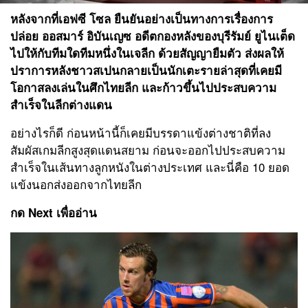
หลังจากที่เอฟซี โซล ยืนยันอย่างเป็นทางการเรื่องการ
ปล่อย ออสมาร์ อิบันเญซ อดีตกองหลังของบุรีรัมย์ ยูไนเต็ด
ไปให้กับทีมใดทีมหนึ่งในเจลีก ด้วยสัญญายืมตัว ส่งผลให้
ปราการหลังชาวสเปนกลายเป็นนักเตะรายล่าสุดที่เคยมี
โอกาสลงเล่นในศึกไทยลีก และก้าวขึ้นไปประสบความ
สำเร็จในลีกต่างแดน
อย่างไรก็ดี ก่อนหน้านี้ก็เคยมีบรรดาแข้งต่างชาติที่ลง
สัมผัสเกมลีกสูงสุดแดนสยาม ก่อนจะออกไปประสบความ
สำเร็จในเส้นทางลูกหนังในต่างประเทศ และนี่คือ 10 ยอด
แข้งนอกส่งออกจากไทยลีก
กด Next เพื่ออ่าน