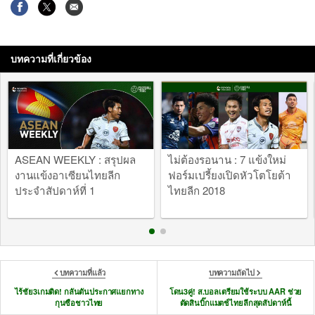
บทความที่เกี่ยวข้อง
ASEAN WEEKLY : สรุปผล
ไม่ต้องรอนาน : 7 แข้งใหม่
งานแข้งอาเซียนไทยลีก
ฟอร์มเปรี้ยงเปิดหัวโตโยต้า
ประจำสัปดาห์ที่ 1
ไทยลีก 2018
บทความที่แล้ว
บทความถัดไป
ไร้ชัย3เกมติด! กลันตันประกาศแยกทาง
โดน3คู่! ส.บอลเตรียมใช้ระบบ AAR ช่วย
กุนซือชาวไทย
ตัดสินบิ๊กแมตช์ไทยลีกสุดสัปดาห์นี้