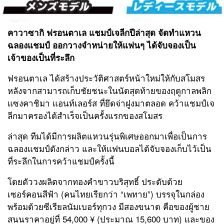
คาวาซากิ ฟรอนตาเล แชมป์เจลีกปีล่าสุด จัดทำแหวน
ฉลองแชมป์ ออกวางจำหน่ายให้แฟนๆ ได้จับจองเป็น
เจ้าของเป็นที่ระลึก
ฟรอนตาเล ได้สร้างประวัติศาสตร์หน้าใหม่ให้กับสโมสร
หลังจากสามารถเก็บชัยชนะในนัดสุดท้ายของฤดูกาลพลิก
แซงคาชิมา แอนท์เลอร์ส ที่ยึดจ่าฝูงมาตลอด คว้าแชมป์เจ
ลีกมาครองได้สำเร็จเป็นครั้งแรกของสโมสร
ล่าสุด ทีมได้มีการผลิตแหวนรุ่นพิเศษออกมาเพื่อเป็นการ
ฉลองแชมป์ดังกล่าว และให้แฟนบอลได้จับจองเก็บไว้เป็น
ที่ระลึกในการคว้าแชมป์ครั้งนี้
โดยตัววงผลิตจากทองคำขาวบริสุทธิ์ ประดับด้วย
เซอร์คอนสีฟ้า (คนไทยเรียกว่า “เพทาย”) บรรจุในกล่อง
พร้อมด้วยซีเรียลนัมเบอร์ทุกวง มีสองขนาด คือของผู้ชาย
สนนราคาอยู่ที่ 54,000 ¥ (ประมาณ 15,600 บาท) และของ