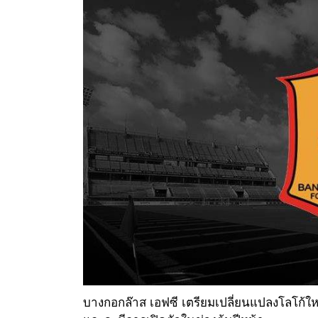
บางกอกล๊าส เอฟซี เตรียมเปลี่ยนแปลงโลโก้ใ