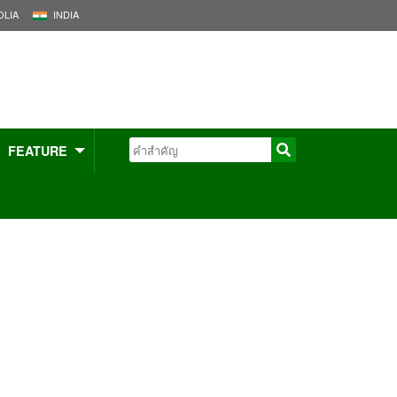
LIA
INDIA
FEATURE