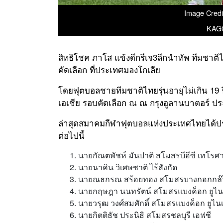
Image Cred
KAG
สิทธิโชค ภาโส แข้งดีกรีเจ3ลีกนำทัพ ทีมชาต
คัดเลือก ที่ประเทศมองโกเลีย
โดยฟุตบอลชายทีมชาติไทยรุ่นอายุไม่เกิน 19
เอเชีย รอบคัดเลือก ณ ณ กรุงอูลานบาตอร์ ปร
ล่าสุดสมาคมกีฬาฟุตบอลแห่งประเทศไทยได้ประ
ต่อไปนี้
นายกัณตพัชห์ มันปาติ สโมสรบีอีซี เทโร
นายนาคิน วิเศษชาติ ไร้สังกัด
นายณธกรณ สร้อยทอง สโมสรบางกอกกล๊า
นายกฤษฎา นนทรัตน์ สโมสรแบงค็อก ยูไน
นายวรุฒ วงศ์สมศักดิ์ สโมสรแบงค็อก ยูไนเ
นายกิตติธัช ประนิธิ สโมสรชลบุรี เอฟซี