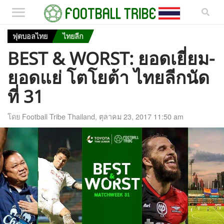
ฟุตบอลไทย
ไทยลีก
BEST & WORST: ยอดเยี่ยม-
ยอดแย่ โตโยต้า ไทยลีกนัด
ที่ 31
โดย
Football Tribe Thailand
,
ตุลาคม 23, 2017 11:50 am