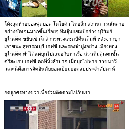
โค้งสุดท้ายของฟุตบอล โตโยต้า ไทยลีก สถานการณ์หลาย
อย่างชัดเจนมากขึ้นเรื่อยๆ ทีมลุ้นแชมป์อย่าง บุรีรัมย์
ยูไนเต็ด ขยับเข้าใกล้การทวงแชมป์คืนเต็มที หลังจากบุก
เอาชนะ สุพรรณบุรี เอฟซี และรองจ่าฝูงอย่าง เมืองทอง
ยูไนเต็ด ทำได้แค่บุกไปเสมอกับท่าเรือ ส่วนทีมลุ้นตกชั้น
ศรีสะเกษ เอฟซี ตกที่นั่งลำบาก เมื่อบุกไปพ่าย ราชนาวี
และนี่คือการจัดอันดับยอดเยี่ยมยอดแย่ประจำสัปดาห์
กดลูกศรทางขวาเพื่อร่วมติดตามไปกับเรา