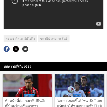
คอนซาโดเล ซัปโปโร
ชนาธิป สรงกระสินธ์
บทความที่เกี่ยวข้อง
ทำหน้าที่ต่อ! ชนาธิปบินถึง
โอกาสเยอะขึ้น! “ชนาธิป” เผย
ญี่ปุ่นพร้อมเช็คอาการ
แท็คติกโค้ชชูเฮก่อนเจ๊าฮิโรชิ