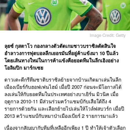
Image Credit: Getty
ลุยซ์ กุสตาโว
กองกลางตัวตัดเกมชาวบราซิลตัดสินใจ
อำลาวงการฟุตบอลลีกเยอรมันที่อยู่ค้าแข้งมา 10 ปีแล้ว
โดยเส้นทางใหม่ในการค้าแข้งคือยอดทีมในลีกเอิงอย่าง
โอลิมปิก มาร์กเซย
ดาวเตะดีกรีทีมชาติบราซิลย้ายจากบ้านเกิดมาเล่นในลีก
เมืองเบียร์กับฮอฟเฟนไฮม์ เมื่อปี 2007 ก่อนจะมีโอกาสได้
ลงเล่นให้กับยอดทีมในประเทศอย่างบาเยิร์น มิวนิค เมื่อ
ฤดูกาล 2010-11 มีส่วนร่วมคว้าแชมป์กับเสือใต้ถึง 4
รายการด้วยกัน และเลือกย้ายไปเล่นให้โว
ล์
ฟ
ส
บว
ร์
ก เมื่อปี
2013 คว้าแชมป์กับหมาป่าเมืองเบียร์ 2 รายการมาแล้ว
เนื่องจากสัญญากับทีมที่เหลืออีกเพียง 1 ปี ทำให้เจ้าตัวเลือก