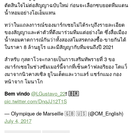
ตัดสินใจไม่ต่อสัญญาฉบับใหม่ ก่อนจะเลือกซบยอดทีมแดน
น้ำหอมอย่างโอเอ็มแทน
ทว่าในแถลงการณ์ของมาร์กเซยไม่ได้ระบุถึงรายละเอียด
ของสัญญาและค่าตัวที่ดึงมาร่วมทีมแต่อย่างใด ซึ่งสื่อเมือง
น้ำหอมคาดการณ์กันว่าทั้งสองสโมสรตกลงซื้อ-ขายกันได้
ในราคา 8 ล้านยูโร และมีสัญญากับทีมจนถึงปี 2021
สำหรับ กุสตาโวจะกลายเป็นการเสริมทัพรายที่ 3 ขอ
งมาร์กเซยในช่วงซัมเมอร์นี้จากที่เซ็นคว้าฟลอริยอง โตแว็
งมาจากนิวคาสเซิล ยูไนเต็ดและวาแลร์ แชร์กแมง กอง
หน้าจาก โมนาโก
@LGustavo_22
Bem vindo
! 🇧🇷
pic.twitter.com/DnqJJ12T1S
— Olympique de Marseille 🇬🇧 🇺🇸 (@OM_English)
July 4, 2017