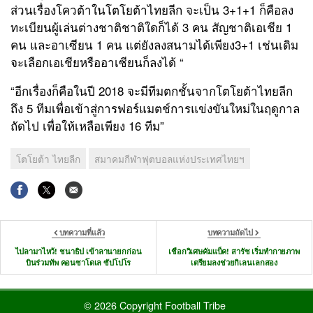
ส่วนเรื่องโควต้าในโตโยต้าไทยลีก จะเป็น
3+1+1
ก็คือลง
ทะเบียนผู้เล่นต่างชาติชาติใดก็ได้
3
คน สัญชาติเอเชีย
1
คน และอาเซียน
1
คน แต่ยังลงสนามได้เพียง
3+1
เช่นเดิม
จะเลือกเอเชียหรืออาเซียนก็ลงได้
“
“
อีกเรื่องก็คือในปี
2018
จะมีทีมตกชั้นจากโตโยต้าไทยลีก
ถึง
5
ทีมเพื่อเข้าสู่การฟอร์แมตช์การแข่งขันใหม่ในฤดูกาล
ถัดไป เพื่อให้เหลือเพียง
16
ทีม
”
โตโยต้า ไทยลีก
สมาคมกีฬาฟุตบอลแห่งประเทศไทยฯ
บทความที่แล้ว
บทความถัดไป
ไปลามาไหว้! ชนาธิป เข้าลานายกก่อน
เชือกวิเศษคัมแบ็ค! สารัช เริ่มทำกายภาพ
บินร่วมทัพ คอนซาโดเล ซัปโปโร
เตรียมลงช่วยกิเลนเลกสอง
© 2026 Copyright Football Tribe