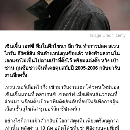
Image Credit: Getty
เซินเจิ้น เอฟซี
ทีมในศึกไชนา ลีก วัน ทำการปลด
สเวน
โกรัน อิริคส์สัน
พ้นตำแหน่งกุนซือแล้ว หลังทำผลงานใน
เลกแรกไม่เป็นไปตามเป้าที่ตั้งไว้ พร้อมแต่งตั้ง หวัง เป่า
ซาน กุนซือชาวจีนที่เคยคุมสมัยปี 2005-2006 กลับมารับ
งานอีกครั้ง
เทรนเนอร์เลือดไวกิ้ง เข้ามารับงานเฮดโค้ชคนใหม่ของ
เซินเจิ้นแทนที่ คลาเรนซ์ เซดอร์ฟ เมื่อเดือนธันวาคมที่
ผ่านมา พร้อมตั้งเป้าพาทีมติดอันดับท็อปโฟร์เพื่อการลุ้น
เลื่อนชั้นสู่ไชนีส ซูเปอร์ลีก ซีซันหน้า
อย่างไรก็ตามเจ้าตัวกลับมีโอกาสคุมทีมเพียงครึ่งฤดูกาล
เท่านั้น หลังผ่าน 13 นัด อดีตโค้ชทีมชาติอังกฤษคุมทีมมี