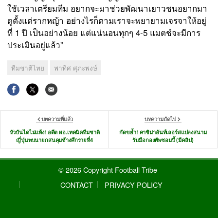
ใช้เวลาเตรียมทีม อยากจะมาช่วยพัฒนาเยาวชนอยากมา
ดูตั้งแต่รากหญ้า อย่างไรก็ตามเราจะพยายามเจรจาให้อยู่
ที่
1
ปี เป็นอย่างน้อย แต่แน่นอนทุกๆ
4-5
แมตช์จะมีการ
ประเมินอยู่แล้ว
”
ทีมชาติไทย
พาทิศ ศุภะพงษ์
บทความที่แล้ว
บทความถัดไป
หัวบันไดไม่แห้ง! อดีต ผอ.เทคนิคทีมชาติ
กัดขย้ำ! คาชิม่าอันท์เลอร์สแปลงสนาม
ญี่ปุ่นพบนายกสนคุมช้างศึกรายที่4
รับมือกองทัพซอมบี้ (มีคลิป)
© 2026 Copyright Football Tribe
CONTACT
PRIVACY POLICY