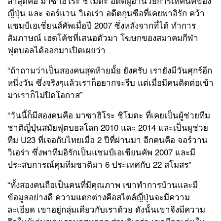
ล่าสุดคือ มาซาฮิโระ ชิโมดะ อดีตผู้อำนวยการเทคนิคของ
ญี่ปุ่น และ จอร์แวน วิเอเร่า อดีตกุนซือที่เคยพาอิรัก คว้า
แชมป์เอเชี่ยนส์คัพเมื่อปี
2007
ซึ่งหลังจากที่ได้ ทำการ
สัมภาษณ์ เฮดโค้ชที่เสนอตัวมา โฆษกของสมาคมกีฬา
ฟุตบอลได้ออกมาเปิดเผยว่า
“
ถ้าถามว่าเป็นสองคนสุดท้ายมั้ย ยังครับ เรายังมีวันศุกร์อีก
หนึ่งวัน ซึ่งจริงๆแล้วเราก็อยากจะรีบ แต่เมื่อมีคนติดต่อเข้า
มาเราก็ไม่ปิดโอกาส
”
“
วันนี้ก็มีสองคนคือ มาซาฮิโระ ชิโมดะ ที่เคยเป็นผู้ช่วยทีม
ชาติญี่ปุ่นสมัยฟุตบอลโลก
2010
และ
2014
และเป็นผูช่วย
ทีม
U23
ที่เจอกับไทยเมื่อ
2
ปีที่ผ่านมา อีกคนคือ จอร์วาน
วิเอร่า ซึ่งพาทีมอิรักเป็นแชมป์เอเชียนคัพ
2007
และมี
ประสบการณ์คุมทีมชาติมา
6
ประเทศกับ
22
สโมสร
”
“
ทั้งสองคนถือเป็นคนที่มีคุณภาพ เขาทำการบ้านและมี
ข้อมูลอย่างดี ความแตกต่างคือสไตล์ญี่ปุ่นจะมีความ
ละเอียด เขาอยู่กลุ่มเดียวกับเราด้วย ดังนั้นเขาจึงมีความ