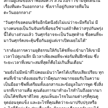
ลึกในผู้เล่นของเราพอสมควร ส่วนวิเอร่า เขามีจุดเด่นใน
เรื่องทีมตะวันออกกลาง
ซึ่งเราก็อยู่กับหลายทีมใน
ตะวันออกกลาง
“
“
วันศุกร์ขอคอนเฟิร์มอีกนิดนึงยังไม่แน่ว่าจะมีหรือไม่ มี
บางคนขอเป็นวันจันทร์เพื่อขอวีซ่าแต่ถ้าคิดว่าสรุปกันพรุ่ง
นี้ได้บางส่วนแล้ว วันศุกร์อาจจะเป็นวันสุดท้าย ชื่อคนที่จะ
มาวันศุกร์คงจะคุ้นชื่อกันอยู่แต่เราเปิดเผยไม่ได้
”
“
เราต้องการความยุติธรรมให้กับโค้ชที่จะเข้ามาให้เขามี
เวลาไปดูเกมลีก มีเวลาเพียงพอที่จะฟอร์มทีมฝึกซ้อม ซึ่ง
ระยะเวลาที่เหมาะสมที่สุดก็คือไม่เกินสิ้นเดือน
”
“
ผมยังไม่มีหน้าที่ไปคอมเม้นว่าใครได้เปรียบเสียเปรียบ ทุก
คนที่เข้ามาต้องยอมรับว่ามีคุณภาพมากยอมรับในความ
เป็นมืออาชีพที่เตรียมทั้งเอกสารและข้อมูลในการพูด ซึ่งสิ่ง
แรกที่เราถามคือ คุณต้องการมาทำอะไรทำไมถึงอยากมา
เป็นโค้ชทีมชาติไทย
,
คุณเห็นอะไรจในเกมต่างๆที่คุณดู
จุดอ่อนจุดแข็ง และอะไรที่คุณคิดว่าจะมาปรับปรุงหรือ