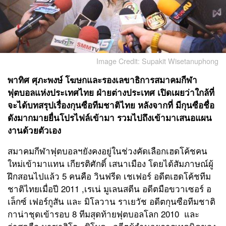
Image Credit: Supakit Wisetanuphong
พาทิศ ศุภะพงษ์
โฆษกและรองเลขาธิการสมาคมกีฬา
ฟุตบอลแห่งประเทศไทย ฝ่ายต่างประเทศ เปิดเผยว่าใกล้ที่
จะได้บทสรุปเรื่องกุนซือทีมชาติไทย หลังจากที่ มีกุนซือชื่อ
ดังมากมายยื่นโปรไฟล์เข้ามา รวมไปถึงเข้ามาเสนอแผน
งานด้วยตัวเอง
สมาคมกีฬาฟุตบอลฯยังคงอยู่ในช่วงคัดเลือกเฮดโค้ชคน
ใหม่เข้ามาแทน เกียรติศักดิ์ เสนาเมือง โดยได้สัมภาษณ์ผู้
ฝึกสอนไปแล้ว
5
คนคือ วินฟรีด เชเฟอร์ อดีตเฮดโค้ชทีม
ชาติไทยเมื่อปี
2011 ,
เรเน่ มูเลนสตีน อดีตมือขวาเซอร์ อ
เล็กซ์ เฟอร์กูสัน และ มิโลวาน ราเยวัช อดีตกุนซือทีมชาติ
กาน่าชุดเข้ารอบ
8
ทีมสุดท้ายฟุตบอลโลก
2010
และ