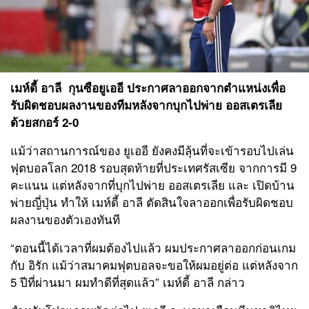
เมห์ดี้ อาลี
กุนซือยูเออี ประกาศลาออกจากตำแหน่งเพื่อ
รับผิดชอบผลงานของทีมหลังจากบุกไปพ่าย ออสเตรเลีย
ด้วยสกอร์ 2-0
แม้ว่าสถานการณ์ของ ยูเออี ยังคงมีลุ้นที่จะเข้ารอบไปเล่น
ฟุตบอลโลก 2018 รอบสุดท้ายที่ประเทศรัสเซีย จากการมี 9
คะแนน แต่หลังจากที่บุกไปพ่าย ออสเตรเลีย และ เปิดบ้าน
พ่ายญี่ปุ่น ทำให้ เมห์ดี้ อาลี ตัดสินใจลาออกเพื่อรับผิดชอบ
ผลงานของตัวเองทันที
“ตอนนี้ได้เวลาที่ผมต้องไปแล้ว ผมประกาศลาออกก่อนเกม
กับ อิรัก แม้ว่าสมาคมฟุตบอลจะขอให้ผมอยู่ต่อ แต่หลังจาก
5 ปีที่ผ่านมา ผมทำดีที่สุดแล้ว” เมห์ดี้ อาลี กล่าว