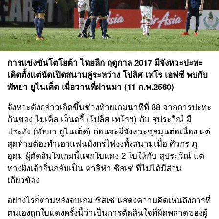
การแข่งขันโตโยต้า ไทยลีก ฤดูกาล 2017 มีจังหวะปะทะ
เดิดตั้งแต่นัดเปิดสนามคู่ระหว่าง
โปลิศ เทโร เอฟซี
พบกับ
พัทยา ยูไนเต็ด
เมื่อวานที่ผ่านมา (11 ก.พ.2560)
จังหวะดังกล่าวเกิดขึ้นช่วงท้ายเกมนาทีที่ 88 จากการปะทะ
กันของ ไมเคิล เอ็นดรี้ (โปลิศ เทโรฯ) กับ สุประวีณ์ มี
ประทัง (พัทยา ยูไนเต็ด) ก่อนจะมีจังหวะชุลมุนต่อเนื่อง แต่
สุดท้ายต้องทำเอาแฟนมังกรไฟงงทั้งสนามเมื่อ ศิวกร ภู
อุดม ผู้ตัดสินใจเกมนี้แจกใบแดง 2 ใบให้กับ สุประวีณ์ แต่
ทางฝั่งเจ้าถิ่นกลับเป็น คาลิฟ่า ซิสเซ่ ที่ไม่ได้มีส่วน
เกี่ยวข้อง
อย่างไรก็ตามหลังจบเกม ซิสเซ่ แสดงความคิดเห็นถึงการที่
ตนเองถูกใบแดงครั้งนี้ว่าเป็นการตัดสินใจที่ผิดพลาดของผู้