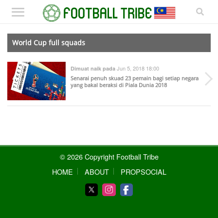
World Cup full squads
Jun 5, 2018 18:00
Dimuat naik pada
Senarai penuh skuad 23 pemain bagi setiap negara
yang bakal beraksi di Piala Dunia 2018
© 2026 Copyright Football Tribe
HOME
ABOUT
PROPSOCIAL