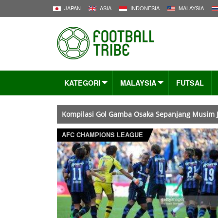
JAPAN
ASIA
INDONESIA
MALAYSIA
KATEGORI
MALAYSIA
FUTSAL
Kompilasi Gol Gamba Osaka Sepanjang Musim J
AFC CHAMPIONS LEAGUE