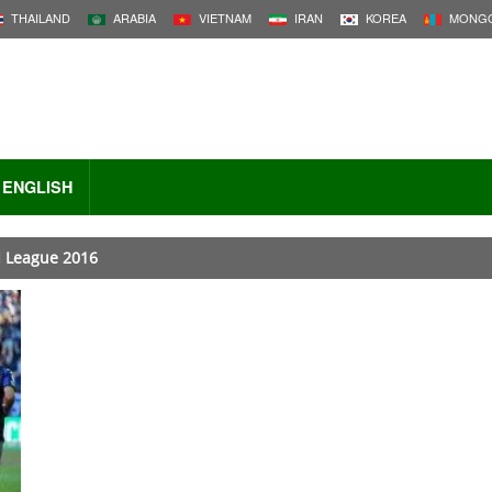
THAILAND
ARABIA
VIETNAM
IRAN
KOREA
MONGO
ENGLISH
 League 2016