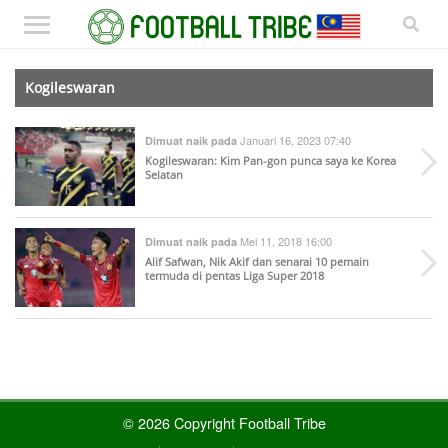
Kogileswaran
Januari 16, 2023 07:40
Dimuat naik pada
Kogileswaran: Kim Pan-gon punca saya ke Korea
Selatan
Mei 11, 2018 16:00
Dimuat naik pada
Alif Safwan, Nik Akif dan senarai 10 pemain
termuda di pentas Liga Super 2018
© 2026 Copyright Football Tribe