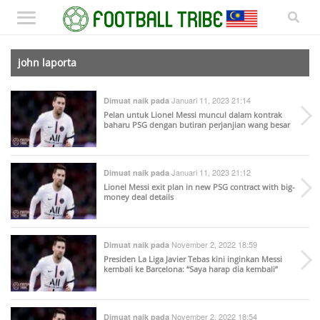
john laporta
Januari 11, 2023 21:14
Dimuat naik pada
Pelan untuk Lionel Messi muncul dalam kontrak
baharu PSG dengan butiran perjanjian wang besar
Januari 11, 2023 21:12
Dimuat naik pada
Lionel Messi exit plan in new PSG contract with big-
money deal details
November 2, 2022 18:59
Dimuat naik pada
Presiden La Liga Javier Tebas kini inginkan Messi
kembali ke Barcelona: “Saya harap dia kembali”
November 2, 2022 18:54
Dimuat naik pada