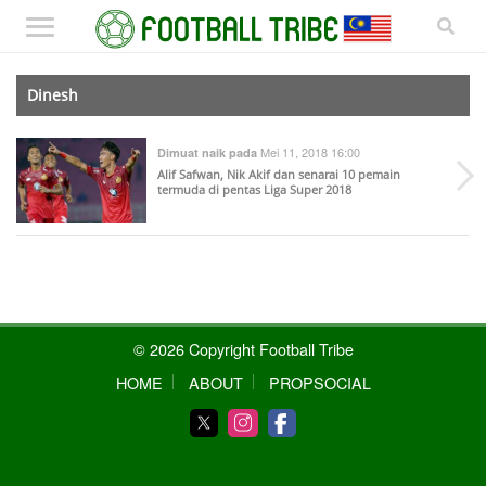
Dinesh
Mei 11, 2018 16:00
Dimuat naik pada
Alif Safwan, Nik Akif dan senarai 10 pemain
termuda di pentas Liga Super 2018
© 2026 Copyright Football Tribe
HOME
ABOUT
PROPSOCIAL