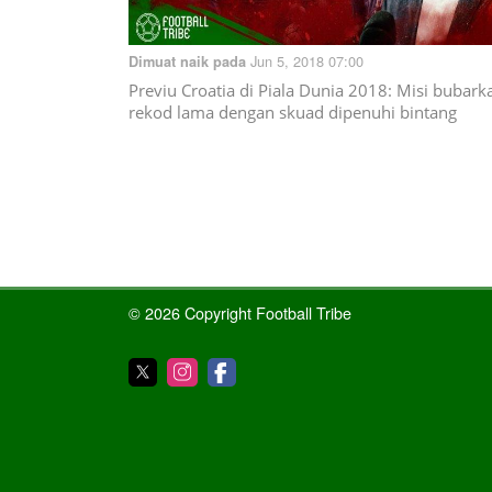
Jun 5, 2018 07:00
Dimuat naik pada
Previu Croatia di Piala Dunia 2018: Misi bubark
rekod lama dengan skuad dipenuhi bintang
© 2026 Copyright Football Tribe