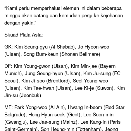
“Kami perlu memperhalusi elemen ini dalam beberapa
minggu akan datang dan kemudian pergi ke kejohanan
dengan yakin.”
Skuad Piala Asia:
GK: Kim Seung-gyu (Al Shabab), Jo Hyeon-woo
(Ulsan), Song Bum-keun (Shonan Bellmare)
DF: Kim Young-gwon (Ulsan), Kim Min-jae (Bayern
Munich), Jung Seung-hyun (Ulsan), Kim Ju-sung (FC
Seoul), Kim Ji-soo (Brentford), Seol Young-woo
(Ulsan), Kim Tae-hwan (Ulsan), Lee Ki-je (Suwon), Kim
Jin-su (Jeonbuk)
MF: Park Yong-woo (Al Ain), Hwang In-beom (Red Star
Belgrade), Hong Hyun-seok (Gent), Lee Soon-min
(Gwangju), Lee Jae-sung (Mainz), Lee Kang-in (Paris
Saint-Germain), Son Heung-min (Tottenham), Jeong