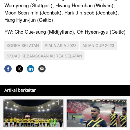
Woo-yeong (Stuttgart), Hwang Hee-chan (Wolves),
Moon Seon-min (Jeonbuk), Park Jin-seob (Jeonbuk),
Yang Hyun-jun (Celtic)
FW: Cho Gue-sung (Midtjylland), Oh Hyeon-gyu (Celtic)
KOREA SELATAN
PIALA ASIA 2023
ASIAN CUP 2023
SKUAD KEBANGSAAN KOREA SELATAN
Artikel berkaitan