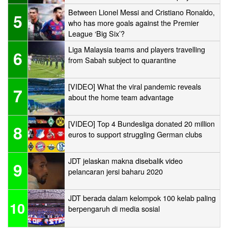
Between Lionel Messi and Cristiano Ronaldo,
5
who has more goals against the Premier
League ‘Big Six’?
Liga Malaysia teams and players travelling
6
from Sabah subject to quarantine
[VIDEO] What the viral pandemic reveals
7
about the home team advantage
[VIDEO] Top 4 Bundesliga donated 20 million
8
euros to support struggling German clubs
JDT jelaskan makna disebalik video
9
pelancaran jersi baharu 2020
JDT berada dalam kelompok 100 kelab paling
10
berpengaruh di media sosial