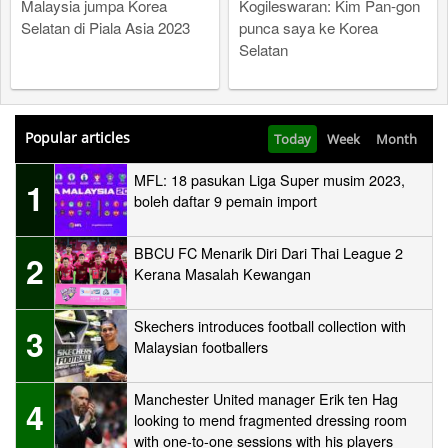
Malaysia jumpa Korea
Kogileswaran: Kim Pan-gon
Selatan di Piala Asia 2023
punca saya ke Korea
Selatan
Popular articles
Today
Week
Month
MFL: 18 pasukan Liga Super musim 2023,
1
boleh daftar 9 pemain import
BBCU FC Menarik Diri Dari Thai League 2
2
Kerana Masalah Kewangan
Skechers introduces football collection with
3
Malaysian footballers
Manchester United manager Erik ten Hag
4
looking to mend fragmented dressing room
with one-to-one sessions with his players